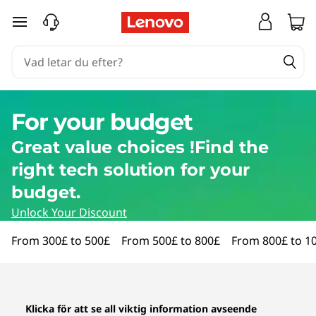
B
hoppa vidare till huvudinnehållet
ä
r
b
For your budget
a
Great value choices !Find the
r
right tech solution for your
a
budget.
Unlock Your Discount
d
From 300£ to 500£
From 500£ to 800£
From 800£ to 1
a
t
Klicka för att se all viktig information avseende