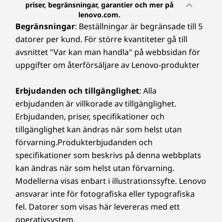
o
priser, begränsningar, garantier och mer på
lenovo.com.
r
Begränsningar
: Beställningar är begränsade till 5
e
datorer per kund. För större kvantiteter gå till
avsnittet "Var kan man handla" på webbsidan för
r
uppgifter om återförsäljare av Lenovo-produkter
u
Erbjudanden och tillgänglighet
: Alla
n
erbjudanden är villkorade av tillgänglighet.
Erbjudanden, priser, specifikationer och
d
tillgänglighet kan ändras när som helst utan
förvarning.Produkterbjudanden och
e
specifikationer som beskrivs på denna webbplats
r
kan ändras när som helst utan förvarning.
Modellerna visas enbart i illustrationssyfte. Lenovo
1
ansvarar inte för fotografiska eller typografiska
fel. Datorer som visas här levereras med ett
5
operativsystem.