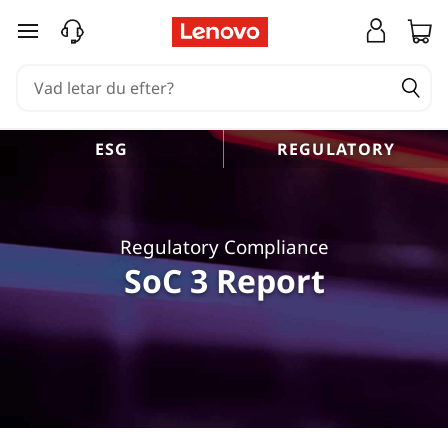
S
hoppa vidare till huvudinnehållet
t
a
r
ESG
REGULATORY
R
e
Regulatory Compliance
g
SoC 3 Report
i
s
t