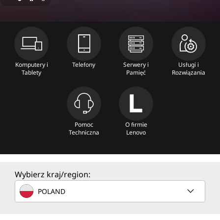
n
e
C
o
Komputery i
Telefony
Serwery i
Usługi i
Tablety
Pamięć
Rozwiązania
m
p
u
Pomoc
O firmie
Techniczna
Lenovo
t
e
Wybierz kraj/region:
r
POLAND
S