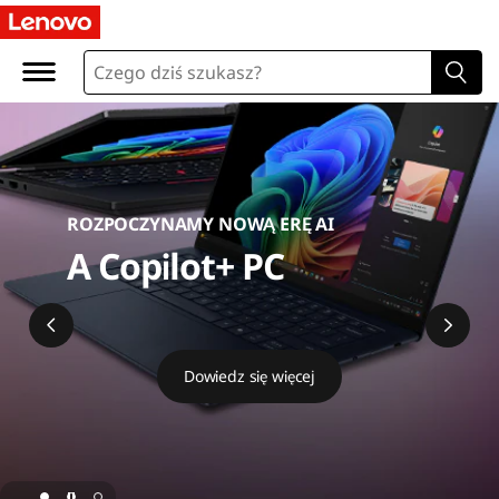
L
e
n
o
v
ROZPOCZYNAMY NOWĄ ERĘ AI
o
A Copilot+ PC
O
n
Dowiedz się więcej
l
i