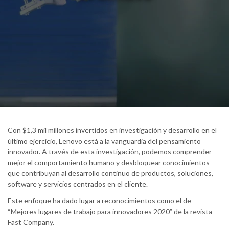
Con $1,3 mil millones invertidos en investigación y desarrollo en el
último ejercicio, Lenovo está a la vanguardia del pensamiento
innovador. A través de esta investigación, podemos comprender
mejor el comportamiento humano y desbloquear conocimientos
que contribuyan al desarrollo continuo de productos, soluciones,
software y servicios centrados en el cliente.
Este enfoque ha dado lugar a reconocimientos como el de
“Mejores lugares de trabajo para innovadores 2020” de la revista
Fast Company.