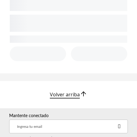
s
y
p
o
t
e
n
t
e
Volver arriba
s
Mantente conectado
Ingresa tu email