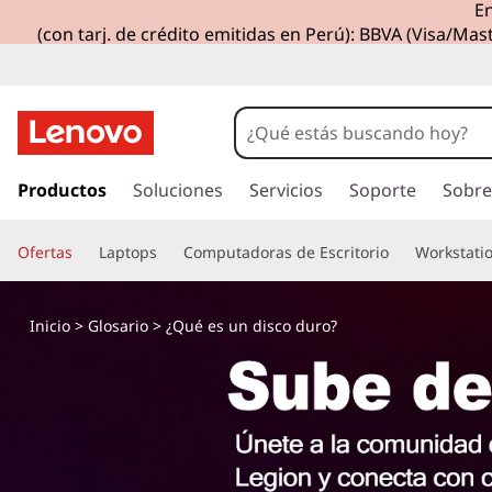
En
¿
(con tarj. de crédito emitidas en Perú): BBVA (Visa/Mast
Q
u
é
I
r
Productos
Soluciones
Servicios
Soporte
Sobre
e
a
l
s
Ofertas
Laptops
Computadoras de Escritorio
Workstati
c
o
u
n
Inicio
>
Glosario
> ¿Qué es un disco duro?
t
n
e
n
d
i
d
i
o
p