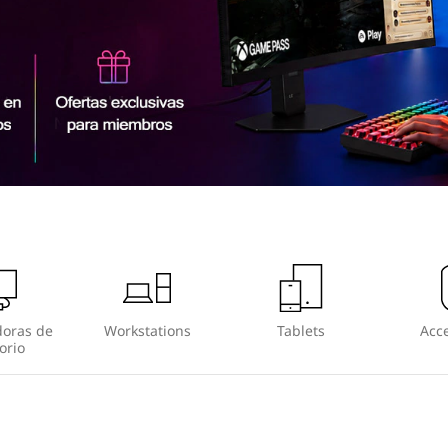
oras de
Workstations
Tablets
Acce
orio