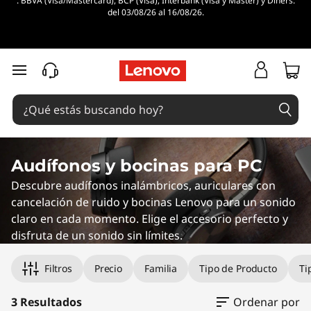
. BBVA (Visa/Mastercard), BCP (Visa), Interbank (Visa y Master) y Diners.
S
del 03/08/26 al 16/08/26.
p
e
Ir al contenido principal
a
k
e
Audífonos y bocinas para PC
Descubre audífonos inalámbricos, auriculares con
r
cancelación de ruido y bocinas Lenovo para un sonido
s
claro en cada momento. Elige el accesorio perfecto y
disfruta de un sonido sin límites.
Original Price 309.00 PEN Discounted Price 2
Original Price 430.00 PEN Discounted Price 3
Original Price 500.00 PEN Discounted Price 3
Filtros
Precio
Familia
Tipo de Producto
Ti
3 Resultados
Ordenar por