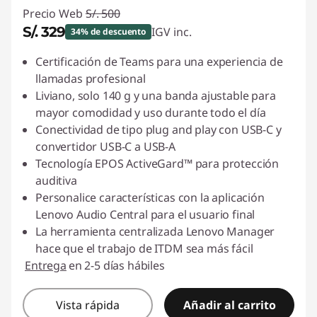
Precio Web
S/. 500
S/. 329
IGV inc.
34% de descuento
Ahorros instantáneos :
-S/. 171
Certificación de Teams para una experiencia de
llamadas profesional
Liviano, solo 140 g y una banda ajustable para
mayor comodidad y uso durante todo el día
Conectividad de tipo plug and play con USB-C y
convertidor USB-C a USB-A
Tecnología EPOS ActiveGard™ para protección
auditiva
Personalice características con la aplicación
Lenovo Audio Central para el usuario final
La herramienta centralizada Lenovo Manager
hace que el trabajo de ITDM sea más fácil
Entrega
en 2-5 días hábiles
Vista rápida
Añadir al carrito