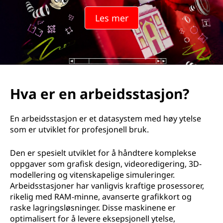
e
Les mer
i
d
s
s
Hva er en arbeidsstasjon?
t
En arbeidsstasjon er et datasystem med høy ytelse
a
som er utviklet for profesjonell bruk.
s
Den er spesielt utviklet for å håndtere komplekse
oppgaver som grafisk design, videoredigering, 3D-
j
modellering og vitenskapelige simuleringer.
Arbeidsstasjoner har vanligvis kraftige prosessorer,
o
rikelig med RAM-minne, avanserte grafikkort og
raske lagringsløsninger. Disse maskinene er
n
optimalisert for å levere eksepsjonell ytelse,