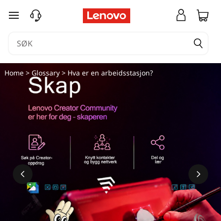
H
gå til hovedinnhold
v
a
e
Home
>
Glossary
> Hva er en arbeidsstasjon?
r
e
n
a
r
b