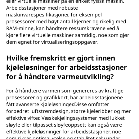
eller virtuelle maskiner på én enkelt fysisk maskin.
Arbeidsstasjoner med robuste
maskinvarespesifikasjoner, for eksempel
prosessorer med høyt antall kjerner og rikelig med
RAM-minne, kan håndtere ressurskravene ved å
kjøre flere virtuelle maskiner samtidig, noe som gjør
dem egnet for virtualiseringsoppgaver.
Hvilke fremskritt er gjort innen
kjøleløsninger for arbeidsstasjoner
for å håndtere varmeutvikling?
For å håndtere varmen som genereres av kraftige
prosessorer og grafikkort, har arbeidsstasjonene
fått avanserte kjøleløsninger.Disse omfatter
forbedret luftstrømdesign, større kjøleribber og mer
effektive vifter. Væskekjølingssystemer med lukket
sløyfe eller tilpasset sløyfeoppsett kan også være
effektive kjøleløsninger for arbeidsstasjoner, noe
som sikrer optimal ytelse og stabilitet selv under