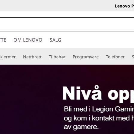
Lenovo P
TTE
OM LENOVO
SALG
Skjermer
Nettbrett
Tilbehør
Programvare
Telefoner
S