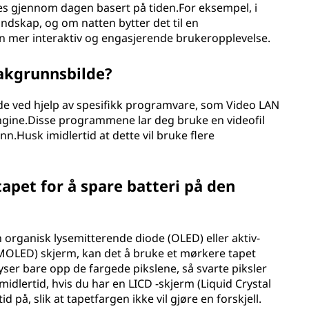
es gjennom dagen basert på tiden.For eksempel, i
landskap, og om natten bytter det til en
 mer interaktiv og engasjerende brukeropplevelse.
bakgrunnsbilde?
de ved hjelp av spesifikk programvare, som Video LAN
Engine.Disse programmene lar deg bruke en videofil
n.Husk imidlertid at dette vil bruke flere
tapet for å spare batteri på den
organisk lysemitterende diode (OLED) eller aktiv-
MOLED) skjerm, kan det å bruke et mørkere tapet
lyser bare opp de fargede pikslene, så svarte piksler
idlertid, hvis du har en LICD -skjerm (Liquid Crystal
 på, slik at tapetfargen ikke vil gjøre en forskjell.