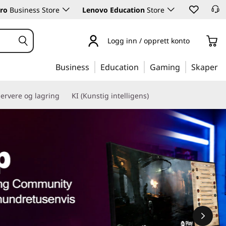
ro
Business Store
Lenovo Education
Store
Logg inn / opprett konto
Business
Education
Gaming
Skaper
ervere og lagring
KI (Kunstig intelligens)