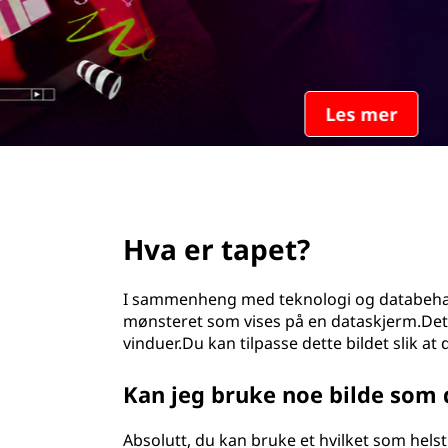
d
page hero 2/3
Hva er tapet?
I sammenheng med teknologi og databehandl
mønsteret som vises på en dataskjerm.Det 
vinduer.Du kan tilpasse dette bildet slik at
Kan jeg bruke noe bilde som
Absolutt, du kan bruke et hvilket som hel