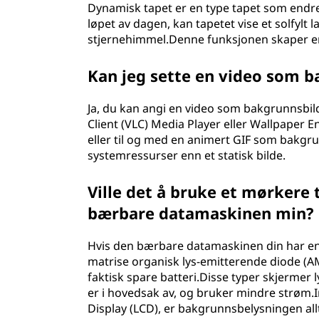
Dynamisk tapet er en type tapet som endr
løpet av dagen, kan tapetet vise et solfylt 
stjernehimmel.Denne funksjonen skaper en
Kan jeg sette en video som 
Ja, du kan angi en video som bakgrunnsbil
Client (VLC) Media Player eller Wallpaper 
eller til og med en animert GIF som bakgrun
systemressurser enn et statisk bilde.
Ville det å bruke et mørkere 
bærbare datamaskinen min?
Hvis den bærbare datamaskinen din har en 
matrise organisk lys-emitterende diode (A
faktisk spare batteri.Disse typer skjermer 
er i hovedsak av, og bruker mindre strøm.Im
Display (LCD), er bakgrunnsbelysningen alltid