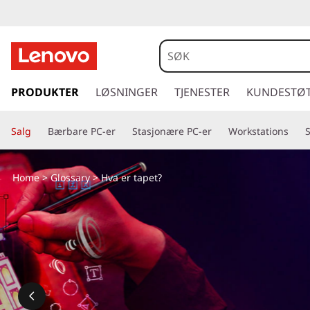
g
å
PRODUKTER
LØSNINGER
TJENESTER
KUNDESTØ
t
i
Salg
Bærbare PC-er
Stasjonære PC-er
Workstations
l
h
o
Home
>
Glossary
> Hva er tapet?
v
e
d
i
n
n
h
o
l