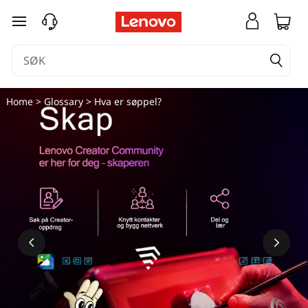
H
gå til hovedinnhold
v
a
e
Home
>
Glossary
> Hva er søppel?
r
s
ø
p
p
e