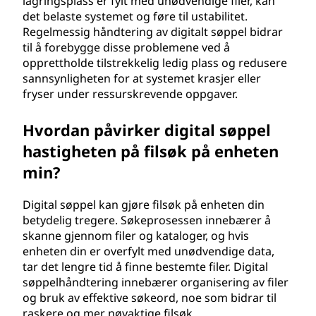
lagringsplass er fylt med unødvendige filer, kan
det belaste systemet og føre til ustabilitet.
Regelmessig håndtering av digitalt søppel bidrar
til å forebygge disse problemene ved å
opprettholde tilstrekkelig ledig plass og redusere
sannsynligheten for at systemet krasjer eller
fryser under ressurskrevende oppgaver.
Hvordan påvirker digital søppel
hastigheten på filsøk på enheten
min?
Digital søppel kan gjøre filsøk på enheten din
betydelig tregere. Søkeprosessen innebærer å
skanne gjennom filer og kataloger, og hvis
enheten din er overfylt med unødvendige data,
tar det lengre tid å finne bestemte filer. Digital
søppelhåndtering innebærer organisering av filer
og bruk av effektive søkeord, noe som bidrar til
raskere og mer nøyaktige filsøk.