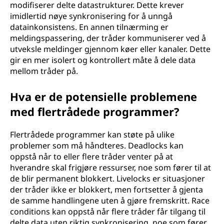
modifiserer delte datastrukturer. Dette krever
imidlertid nøye synkronisering for å unngå
datainkonsistens. En annen tilnærming er
meldingspassering, der tråder kommuniserer ved å
utveksle meldinger gjennom køer eller kanaler. Dette
gir en mer isolert og kontrollert måte å dele data
mellom tråder på.
Hva er de potensielle problemene
med flertrådede programmer?
Flertrådede programmer kan støte på ulike
problemer som må håndteres. Deadlocks kan
oppstå når to eller flere tråder venter på at
hverandre skal frigjøre ressurser, noe som fører til at
de blir permanent blokkert. Livelocks er situasjoner
der tråder ikke er blokkert, men fortsetter å gjenta
de samme handlingene uten å gjøre fremskritt. Race
conditions kan oppstå når flere tråder får tilgang til
delte data uten riktig synkronisering, noe som fører