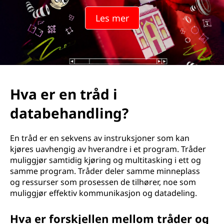
d
Les mer
i
d
a
t
Hva er en tråd i
a
databehandling?
b
En tråd er en sekvens av instruksjoner som kan
e
kjøres uavhengig av hverandre i et program. Tråder
muliggjør samtidig kjøring og multitasking i ett og
h
samme program. Tråder deler samme minneplass
og ressurser som prosessen de tilhører, noe som
a
muliggjør effektiv kommunikasjon og datadeling.
n
Hva er forskjellen mellom tråder og