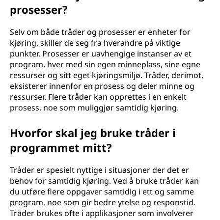
prosesser?
d
l
Selv om både tråder og prosesser er enheter for
kjøring, skiller de seg fra hverandre på viktige
i
punkter. Prosesser er uavhengige instanser av et
program, hver med sin egen minneplass, sine egne
n
ressurser og sitt eget kjøringsmiljø. Tråder, derimot,
eksisterer innenfor en prosess og deler minne og
g
ressurser. Flere tråder kan opprettes i en enkelt
prosess, noe som muliggjør samtidig kjøring.
?
Hvorfor skal jeg bruke tråder i
programmet mitt?
Tråder er spesielt nyttige i situasjoner der det er
behov for samtidig kjøring. Ved å bruke tråder kan
du utføre flere oppgaver samtidig i ett og samme
program, noe som gir bedre ytelse og responstid.
Tråder brukes ofte i applikasjoner som involverer