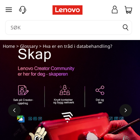
H
gå til hovedinnhold
v
a
e
Home
>
Glossary
> Hva er en tråd i databehandling?
r
e
n
t
r
å