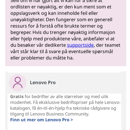
Selv om vi har gjort alt vi kan for å sikre at
ordlisten er nøyaktig, er den kun ment som et
oppslagsverk og kan inneholde feil eller
unøyaktigheter. Den fungerer som en generell
ressurs for å forstå ofte brukte termer og
begreper. Hvis du trenger nøyaktig informasjon
eller hjelp med produktene våre, anbefaler vi at
du besøker vår dedikerte
supportside
, der teamet
vårt står klar til å svare på eventuelle spørsmål
eller problemer du måtte ha.
Lenovo Pro
Gratis
for bedrifter av alle størrelser og med ulik
modenhet. Få eksklusive bedriftspriser på hele Lenovo-
katalogen, få én-til-én-hjelp fra tekniske rådgivere og
tilgang til Lenovo Business Community.
Finn ut mer om Lenovo Pro >