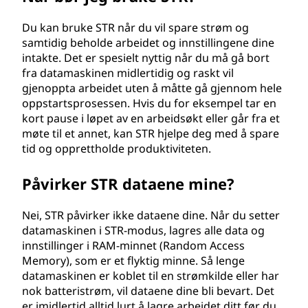
Du kan bruke STR når du vil spare strøm og
samtidig beholde arbeidet og innstillingene dine
intakte. Det er spesielt nyttig når du må gå bort
fra datamaskinen midlertidig og raskt vil
gjenoppta arbeidet uten å måtte gå gjennom hele
oppstartsprosessen. Hvis du for eksempel tar en
kort pause i løpet av en arbeidsøkt eller går fra et
møte til et annet, kan STR hjelpe deg med å spare
tid og opprettholde produktiviteten.
Påvirker STR dataene mine?
Nei, STR påvirker ikke dataene dine. Når du setter
datamaskinen i STR-modus, lagres alle data og
innstillinger i RAM-minnet (Random Access
Memory), som er et flyktig minne. Så lenge
datamaskinen er koblet til en strømkilde eller har
nok batteristrøm, vil dataene dine bli bevart. Det
er imidlertid alltid lurt å lagre arbeidet ditt før du