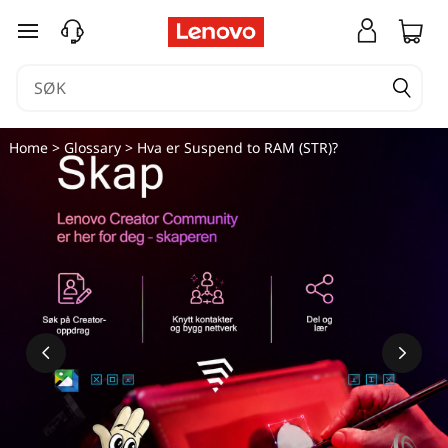
H
gå til hovedinnhold
v
a
e
Home
>
Glossary
> Hva er Suspend to RAM (STR)?
r
s
u
s
p
e