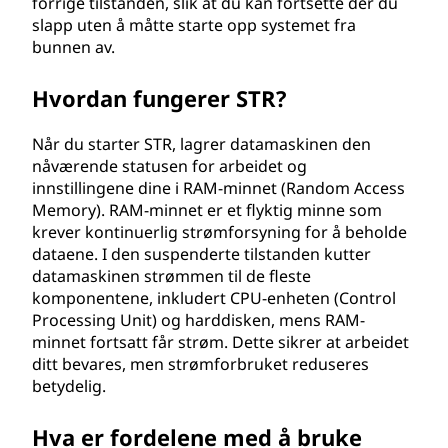
forrige tilstanden, slik at du kan fortsette der du
A
slapp uten å måtte starte opp systemet fra
bunnen av.
M
Hvordan fungerer STR?
(
Når du starter STR, lagrer datamaskinen den
S
nåværende statusen for arbeidet og
innstillingene dine i RAM-minnet (Random Access
T
Memory). RAM-minnet er et flyktig minne som
krever kontinuerlig strømforsyning for å beholde
R
dataene. I den suspenderte tilstanden kutter
)
datamaskinen strømmen til de fleste
komponentene, inkludert CPU-enheten (Control
?
Processing Unit) og harddisken, mens RAM-
minnet fortsatt får strøm. Dette sikrer at arbeidet
ditt bevares, men strømforbruket reduseres
betydelig.
Hva er fordelene med å bruke