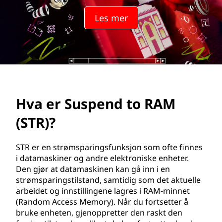
n
Les mer
d
e
r
i
Hva er Suspend to RAM
n
(STR)?
g
t
STR er en strømsparingsfunksjon som ofte finnes
i datamaskiner og andre elektroniske enheter.
i
Den gjør at datamaskinen kan gå inn i en
strømsparingstilstand, samtidig som det aktuelle
l
arbeidet og innstillingene lagres i RAM-minnet
(Random Access Memory). Når du fortsetter å
R
bruke enheten, gjenoppretter den raskt den