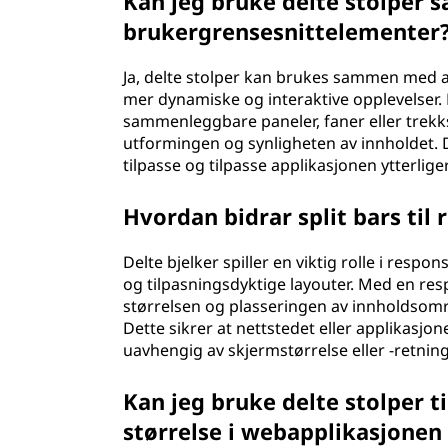
Kan jeg bruke delte stolper
brukergrensesnittelementer
Ja, delte stolper kan brukes sammen med 
mer dynamiske og interaktive opplevelser
sammenleggbare paneler, faner eller trekksp
utformingen og synligheten av innholdet.
tilpasse og tilpasse applikasjonen ytterlige
Hvordan bidrar split bars til
Delte bjelker spiller en viktig rolle i respo
og tilpasningsdyktige layouter. Med en re
størrelsen og plasseringen av innholdsomr
Dette sikrer at nettstedet eller applikasjon
uavhengig av skjermstørrelse eller -retning
Kan jeg bruke delte stolper ti
størrelse i webapplikasjonen