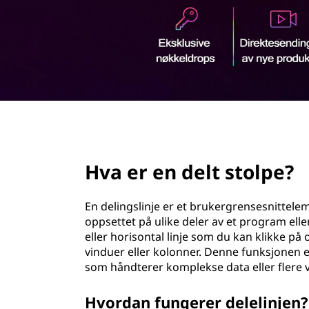
t
d
l
i
n
j
page hero 2/3
e
Hva er en delt stolpe?
?
En delingslinje er et brukergrensesnittelem
oppsettet på ulike deler av et program elle
eller horisontal linje som du kan klikke på 
vinduer eller kolonner. Denne funksjonen e
som håndterer komplekse data eller flere v
Hvordan fungerer delelinjen?