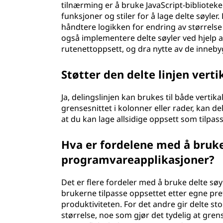
tilnærming er å bruke JavaScript-biblioteke
funksjoner og stiler for å lage delte søyler
håndtere logikken for endring av størrelse o
også implementere delte søyler ved hjelp av
rutenettoppsett, og dra nytte av de inneb
Støtter den delte linjen vert
Ja, delingslinjen kan brukes til både vertik
grensesnittet i kolonner eller rader, kan de
at du kan lage allsidige oppsett som tilpas
Hva er fordelene med å bruke 
programvareapplikasjoner?
Det er flere fordeler med å bruke delte søy
brukerne tilpasse oppsettet etter egne pr
produktiviteten. For det andre gir delte st
størrelse, noe som gjør det tydelig at grense