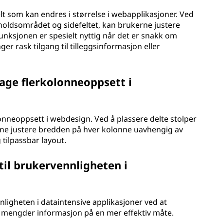
efelt som kan endres i størrelse i webapplikasjoner. Ved
holdsområdet og sidefeltet, kan brukerne justere
unksjonen er spesielt nyttig når det er snakk om
er rask tilgang til tilleggsinformasjon eller
 lage flerkolonneoppsett i
olonneoppsett i webdesign. Ved å plassere delte stolper
ne justere bredden på hver kolonne uavhengig av
 tilpassbar layout.
til brukervennligheten i
nnligheten i dataintensive applikasjoner ved at
e mengder informasjon på en mer effektiv måte.