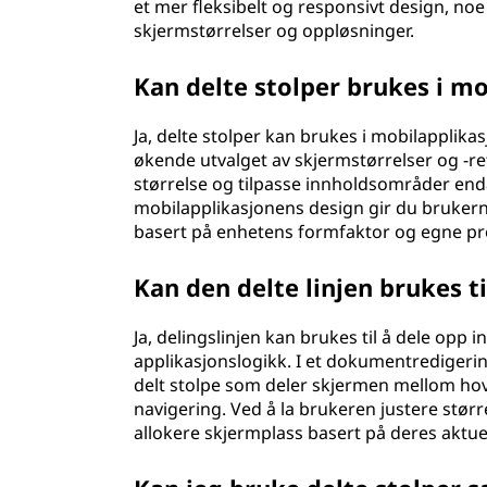
et mer fleksibelt og responsivt design, noe
skjermstørrelser og oppløsninger.
Kan delte stolper brukes i m
Ja, delte stolper kan brukes i mobilapplika
økende utvalget av skjermstørrelser og -re
størrelse og tilpasse innholdsområder enda
mobilapplikasjonens design gir du brukerne
basert på enhetens formfaktor og egne pr
Kan den delte linjen brukes t
Ja, delingslinjen kan brukes til å dele opp
applikasjonslogikk. I et dokumentrediger
delt stolpe som deler skjermen mellom hov
navigering. Ved å la brukeren justere større
allokere skjermplass basert på deres aktue