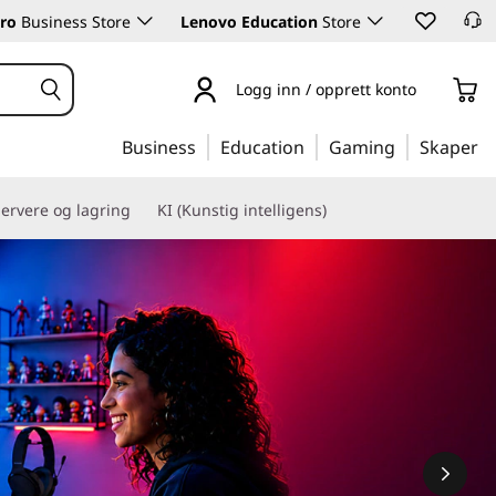
ro
Business Store
Lenovo Education
Store
Logg inn / opprett konto
Business
Education
Gaming
Skaper
ervere og lagring
KI (Kunstig intelligens)