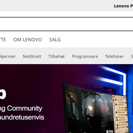
Lenovo P
TTE
OM LENOVO
SALG
Skjermer
Nettbrett
Tilbehør
Programvare
Telefoner
S