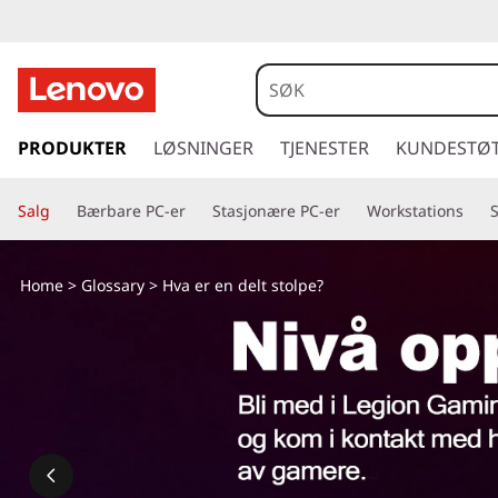
H
v
a
g
å
PRODUKTER
LØSNINGER
TJENESTER
KUNDESTØ
e
t
i
r
Salg
Bærbare PC-er
Stasjonære PC-er
Workstations
l
h
e
o
Home
>
Glossary
> Hva er en delt stolpe?
v
n
e
d
d
i
n
e
n
h
l
o
l