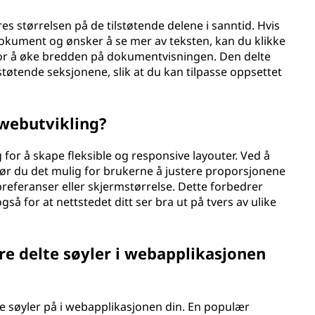
eres størrelsen på de tilstøtende delene i sanntid. Hvis
dokument og ønsker å se mer av teksten, kan du klikke
for å øke bredden på dokumentvisningen. Den delte
støtende seksjonene, slik at du kan tilpasse oppsettet
 webutvikling?
g for å skape fleksible og responsive layouter. Ved å
gjør du det mulig for brukerne å justere proporsjonene
preferanser eller skjermstørrelse. Dette forbedrer
å for at nettstedet ditt ser bra ut på tvers av ulike
e delte søyler i webapplikasjonen
e søyler på i webapplikasjonen din. En populær