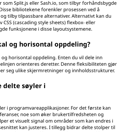
r som Split.js eller Sash.io, som tilbyr forhåndsbygde
. Disse bibliotekene forenkler prosessen ved å
g tilby tilpassbare alternativer. Alternativt kan du
 CSS (cascading style sheets) flexbox- eller
ygde funksjonene i disse layoutsystemene.
ikal og horisontal oppdeling?
al og horisontal oppdeling. Enten du vil dele inn
lelinjen orienteres deretter. Denne fleksibiliteten gjør
ser seg ulike skjermretninger og innholdsstrukturer.
delte søyler i
ler i programvareapplikasjoner. For det første kan
eferanser, noe som øker brukertilfredsheten og
olper et visuelt signal om områder som kan endres i
snittet kan justeres. I tillegg bidrar delte stolper til