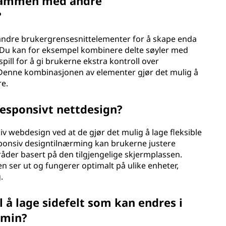
 sammen med andre
?
andre brukergrensesnittelementer for å skape enda
. Du kan for eksempel kombinere delte søyler med
ill for å gi brukerne ekstra kontroll over
 Denne kombinasjonen av elementer gjør det mulig å
re.
 responsivt nettdesign?
nsiv webdesign ved at de gjør det mulig å lage fleksible
sponsiv designtilnærming kan brukerne justere
åder basert på den tilgjengelige skjermplassen.
en ser ut og fungerer optimalt på ulike enheter,
.
l å lage sidefelt som kan endres i
 min?