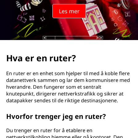
e
Les mer
r
?
Hva er en ruter?
En ruter er en enhet som hjelper til med å koble flere
datanettverk sammen og lar dem kommunisere med
hverandre. Den fungerer som et sentralt
knutepunkt, dirigerer nettverkstrafikk og sikrer at
datapakker sendes til de riktige destinasjonene.
Hvorfor trenger jeg en ruter?
Du trenger en ruter for å etablere en
nettverkstilkobling hjemme eller på kontoret. Den