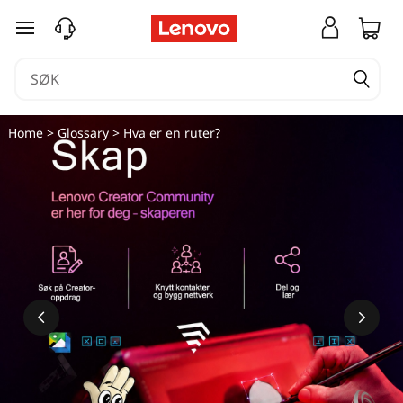
H
gå til hovedinnhold
v
a
e
Home
>
Glossary
> Hva er en ruter?
r
e
n
r
u
t