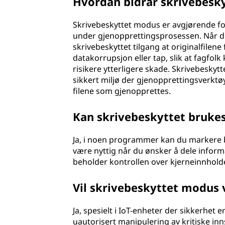
Hvordan bidrar skrivebesky
Skrivebeskyttet modus er avgjørende for
under gjenopprettingsprosessen. Når du 
skrivebeskyttet tilgang at originalfilene
datakorrupsjon eller tap, slik at fagfol
risikere ytterligere skade. Skrivebeskytt
sikkert miljø der gjenopprettingsverktøy
filene som gjenopprettes.
Kan skrivebeskyttet bruke
Ja, i noen programmer kan du markere 
være nyttig når du ønsker å dele informas
beholder kontrollen over kjerneinnholde
Vil skrivebeskyttet modus v
Ja, spesielt i IoT-enheter der sikkerhet e
uautorisert manipulering av kritiske inns