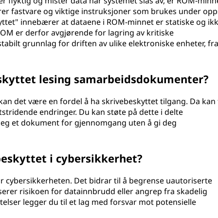
flyktig og mister data når systemet slås av, er ROM-minn
rer fastvare og viktige instruksjoner som brukes under opp
tet" innebærer at dataene i ROM-minnet er statiske og ikke
M er derfor avgjørende for lagring av kritiske
abilt grunnlag for driften av ulike elektroniske enheter, fr
skyttet lesing samarbeidsdokumenter?
 det være en fordel å ha skrivebeskyttet tilgang. Da kan 
stridende endringer. Du kan støte på dette i delte
deg et dokument for gjennomgang uten å gi deg
beskyttet i cybersikkerhet?
r cybersikkerheten. Det bidrar til å begrense uautoriserte
userer risikoen for datainnbrudd eller angrep fra skadelig
elser legger du til et lag med forsvar mot potensielle