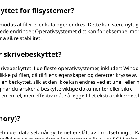
yttet for filsystemer?
modus at filer eller kataloger endres. Dette kan være nyttig
iktede endringer. Operativsystemet ditt kan for eksempel mo
å sikre stabilitet.
r skrivebeskyttet?
skrivebeskyttet. I de fleste operativsystemer, inkludert Wind
kke på filen, gå til filens egenskaper og deretter krysse av 
filen beskyttet, slik at den ikke kan endres ved et uhell eller
ig når du ønsker å beskytte viktige dokumenter eller sikre
er en enkel, men effektiv måte å legge til et ekstra sikkerhets
mory)?
older data selv når systemet er slått av. I motsetning til 