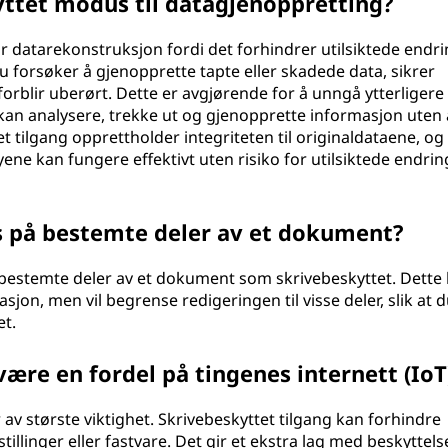
ttet modus til datagjenoppretting?
 datarekonstruksjon fordi det forhindrer utilsiktede endr
forsøker å gjenopprette tapte eller skadede data, sikrer
 forblir uberørt. Dette er avgjørende for å unngå ytterligere
k kan analysere, trekke ut og gjenopprette informasjon uten 
et tilgang opprettholder integriteten til originaldataene, og 
ene kan fungere effektivt uten risiko for utilsiktede endring
s på bestemte deler av et dokument?
bestemte deler av et dokument som skrivebeskyttet. Dette
jon, men vil begrense redigeringen til visse deler, slik at 
t.
ære en fordel på tingenes internett (IoT
r av største viktighet. Skrivebeskyttet tilgang kan forhindre
tillinger eller fastvare. Det gir et ekstra lag med beskyttel