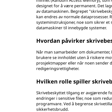
minnet (Random Access Memory), som er 
designet for å være permanent. Det lag
av datamaskinen. Begrepet "skrivebeskyt
kan endres av normale dataprosesser. RO
systeminstruksjoner, noe som sikrer et st
datamaskiner til innebygde systemer.
Hvordan påvirker skrivebe
Når man samarbeider om dokumenter, kan
brukere se innholdet uten å risikere mot
prosjektmapper eller når noen sender 
redigeringsrettigheter.
Hvilken rolle spiller skrive
Skrivebeskyttet tilgang er avgjørende fo
endringer i sensitive filer, noe som red
programvare. Ved å begrense skrivetillat
sikkerhetsbrudd.