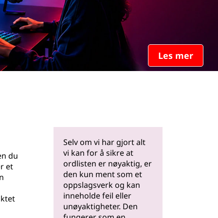
Les mer
Selv om vi har gjort alt
vi kan for å sikre at
men du
ordlisten er nøyaktig, er
r et
den kun ment som et
n
oppslagsverk og kan
inneholde feil eller
ktet
unøyaktigheter. Den
fungerer som en