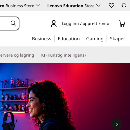
ro
Business Store
Lenovo Education
Store
Logg inn / opprett konto
Business
Education
Gaming
Skaper
ervere og lagring
KI (Kunstig intelligens)