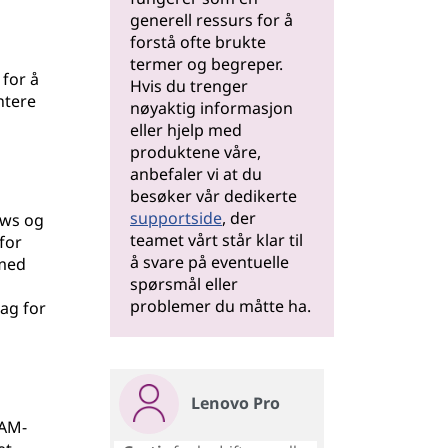
generell ressurs for å
forstå ofte brukte
termer og begreper.
 for å
Hvis du trenger
ntere
nøyaktig informasjon
eller hjelp med
produktene våre,
anbefaler vi at du
besøker vår dedikerte
supportside
, der
ows og
teamet vårt står klar til
for
å svare på eventuelle
 med
spørsmål eller
problemer du måtte ha.
lag for
Lenovo Pro
RAM-