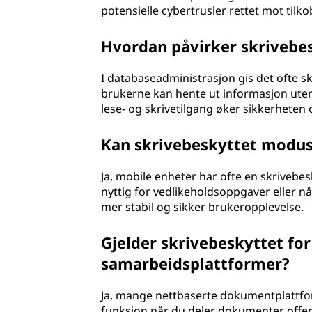
potensielle cybertrusler rettet mot tilko
Hvordan påvirker skrivebe
I databaseadministrasjon gis det ofte sk
brukerne kan hente ut informasjon ute
lese- og skrivetilgang øker sikkerheten 
Kan skrivebeskyttet modus
Ja, mobile enheter har ofte en skrivebe
nyttig for vedlikeholdsoppgaver eller når
mer stabil og sikker brukeropplevelse.
Gjelder skrivebeskyttet f
samarbeidsplattformer?
Ja, mange nettbaserte dokumentplattforme
funksjon når du deler dokumenter offent