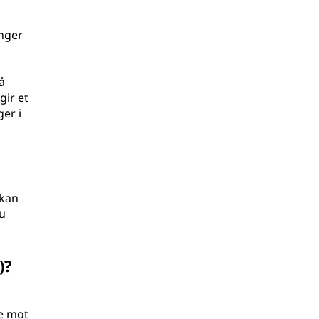
inger
å
gir et
er i
 kan
du
)?
se mot