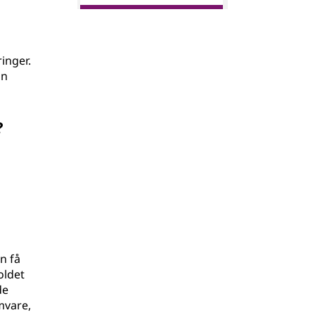
inger.
an
?
n få
oldet
de
mvare,