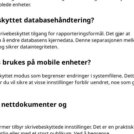
blede enheter.
skyttet databasehåndtering?
rivebeskyttet tilgang for rapporteringsformål. Det gjør at
n å endre databasens kjernedata. Denne separasjonen mel
og sikrer dataintegriteten.
 brukes på mobile enheter?
skyttet modus som begrenser endringer i systemfilene. Dett
 du vil sikre at visse innstillinger forblir uendret, noe som 
or nettdokumenter og
r tilbyr skrivebeskyttede innstillinger. Det er en praktisk
lig eller med et stort publikum. Ved å begrense