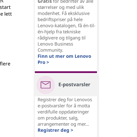
et
Gratis
for bedrifter av alle
start
størrelser og med ulik
modenhet. Få eksklusive
 lett
bedriftspriser på hele
Lenovo-katalogen, få én-til-
a
én-hjelp fra tekniske
rådgivere og tilgang til
Lenovo Business
Community.
Finn ut mer om Lenovo
Pro >
flere
E-postvarsler
Registrer deg for Lenovos
e-postvarsler for å motta
verdifulle oppdateringer
om produkter, salg,
arrangementer og mer...
Registrer deg >