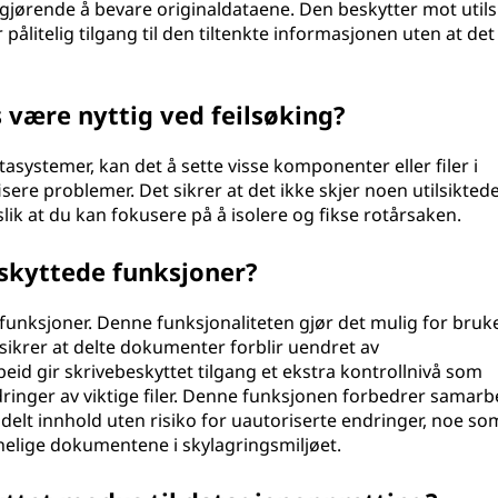
vgjørende å bevare originaldataene. Den beskytter mot utils
pålitelig tilgang til den tiltenkte informasjonen uten at det
være nyttig ved feilsøking?
tasystemer, kan det å sette visse komponenter eller filer i
isere problemer. Det sikrer at det ikke skjer noen utilsikted
ik at du kan fokusere på å isolere og fikse rotårsaken.
skyttede funksjoner?
 funksjoner. Denne funksjonaliteten gjør det mulig for bruk
sikrer at delte dokumenter forblir uendret av
id gir skrivebeskyttet tilgang et ekstra kontrollnivå som
endringer av viktige filer. Denne funksjonen forbedrer samarb
 delt innhold uten risiko for uautoriserte endringer, noe so
nnelige dokumentene i skylagringsmiljøet.