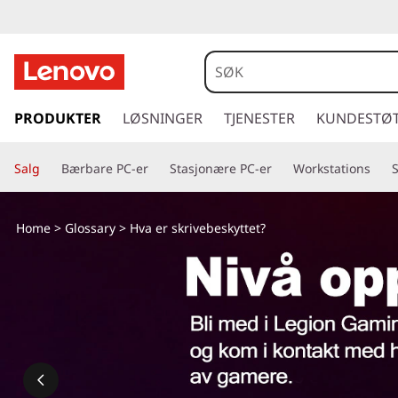
H
v
a
g
å
PRODUKTER
LØSNINGER
TJENESTER
KUNDESTØ
e
t
i
r
Salg
Bærbare PC-er
Stasjonære PC-er
Workstations
l
h
s
o
Home
>
Glossary
> Hva er skrivebeskyttet?
v
k
e
d
r
i
n
i
n
h
v
o
l