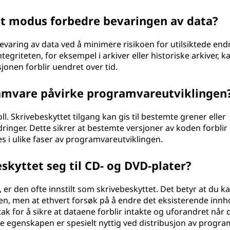
et modus forbedre bevaringen av data?
bevaring av data ved å minimere risikoen for utilsiktede endr
ntegriteten, for eksempel i arkiver eller historiske arkiver, k
jonen forblir uendret over tid.
amvare påvirke programvareutviklingen
ll. Skrivebeskyttet tilgang kan gis til bestemte grener eller
dringer. Dette sikrer at bestemte versjoner av koden forblir
es i ulike faser av programvareutviklingen.
skyttet seg til CD- og DVD-plater?
er den ofte innstilt som skrivebeskyttet. Det betyr at du ka
den, men at ethvert forsøk på å endre det eksisterende innh
tak for å sikre at dataene forblir intakte og uforandret når 
de egenskapen er spesielt nyttig ved distribusjon av progra