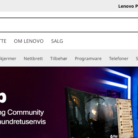
Lenovo P
TTE
OM LENOVO
SALG
Skjermer
Nettbrett
Tilbehør
Programvare
Telefoner
S