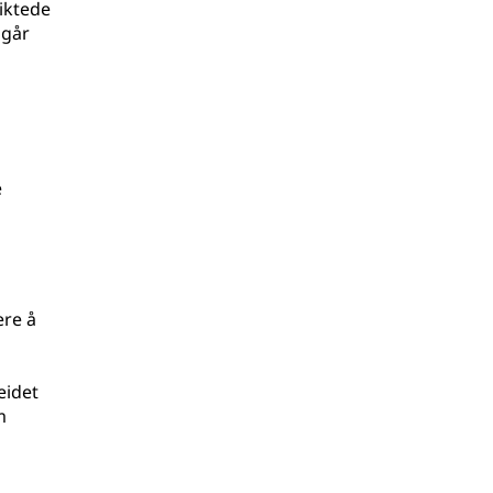
iktede
 går
e
ere å
eidet
m