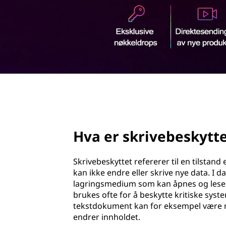
e
d
b
e
s
k
page hero 2/3
y
t
Hva er skrivebeskytte
t
Skrivebeskyttet refererer til en tilstand
e
kan ikke endre eller skrive nye data. I da
lagringsmedium som kan åpnes og leses
t
brukes ofte for å beskytte kritiske system
tekstdokument kan for eksempel være me
?
endrer innholdet.