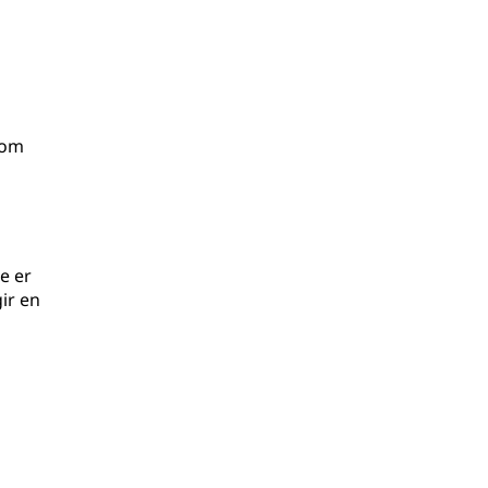
lom
e er
gir en