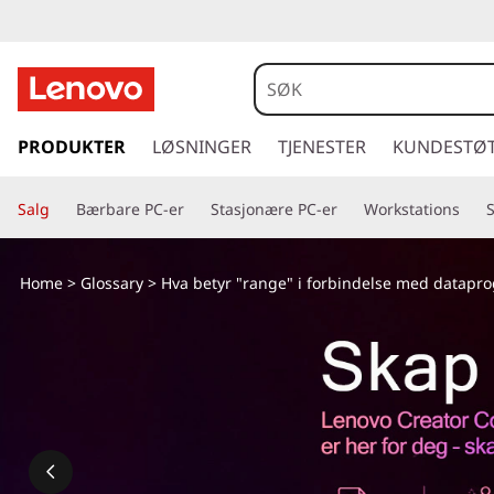
g
å
PRODUKTER
LØSNINGER
TJENESTER
KUNDESTØ
t
i
Salg
Bærbare PC-er
Stasjonære PC-er
Workstations
l
h
o
Home
>
Glossary
> Hva betyr "range" i forbindelse med datap
v
e
d
i
n
n
h
o
l