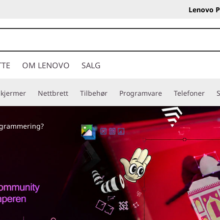
Lenovo P
TTE
OM LENOVO
SALG
Skjermer
Nettbrett
Tilbehør
Programvare
Telefoner
S
rogrammering?