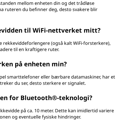
standen mellom enheten din og det trådløse
na ruteren du befinner deg, desto svakere blir
vidden til WiFi-nettverket mitt?
 rekkeviddeforlengere (også kalt WiFi-forsterkere),
dere til en kraftigere ruter.
yrken på enheten min?
mpel smarttelefoner eller bærbare datamaskiner, har et
streker du ser, desto sterkere er signalet.
den for Bluetooth®-teknologi?
kkevidde på ca. 10 meter. Dette kan imidlertid variere
onen og eventuelle fysiske hindringer.