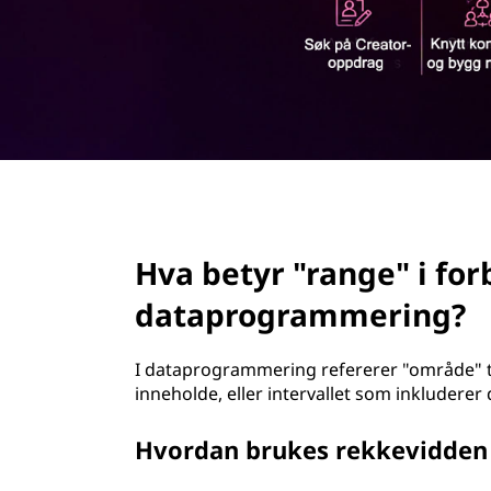
d
page hero 1/3
Hva betyr "range" i fo
dataprogrammering?
I dataprogrammering refererer "område" t
inneholde, eller intervallet som inkludere
Hvordan brukes rekkevidden