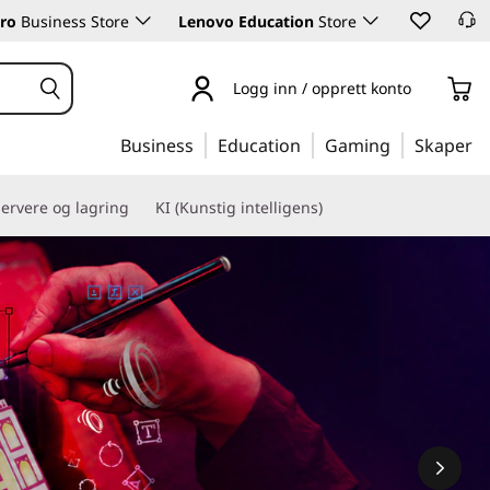
ro
Business Store
Lenovo Education
Store
Logg inn / opprett konto
Business
Education
Gaming
Skaper
ervere og lagring
KI (Kunstig intelligens)