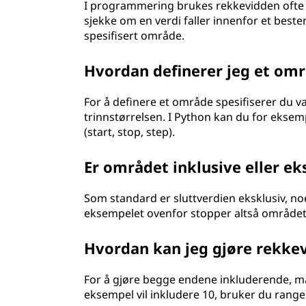
I programmering brukes rekkevidden ofte t
sjekke om en verdi faller innenfor et beste
spesifisert område.
Hvordan definerer jeg et om
For å definere et område spesifiserer du va
trinnstørrelsen. I Python kan du for ekse
(start, stop, step).
Er området inklusive eller e
Som standard er sluttverdien eksklusiv, noe
eksempelet ovenfor stopper altså området v
Hvordan kan jeg gjøre rekke
For å gjøre begge endene inkluderende, må 
eksempel vil inkludere 10, bruker du range (