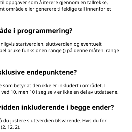
il oppgaver som å iterere gjennom en tallrekke,
mt område eller generere tilfeldige tall innenfor et
råde i programmering?
nligvis startverdien, sluttverdien og eventuelt
mpel bruke funksjonen range () på denne måten: range
ksklusive endepunktene?
 som betyr at den ikke er inkludert i området. I
ed 10, men 10 i seg selv er ikke en del av utdataene.
vidden inkluderende i begge ender?
du justere sluttverdien tilsvarende. Hvis du for
2, 12, 2).