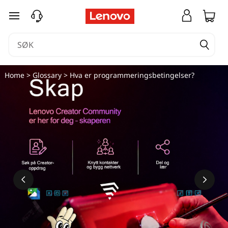
V
gå til hovedinnhold
a
d
ä
Home
>
Glossary
> Hva er programmeringsbetingelser?
r
p
r
o
g
r