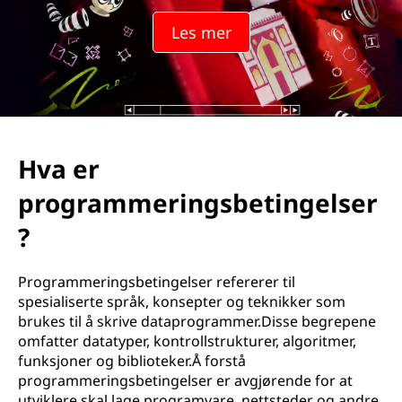
a
Les mer
m
m
e
r
Hva er
i
programmeringsbetingelser
n
?
g
Programmeringsbetingelser refererer til
spesialiserte språk, konsepter og teknikker som
s
brukes til å skrive dataprogrammer.Disse begrepene
t
omfatter datatyper, kontrollstrukturer, algoritmer,
funksjoner og biblioteker.Å forstå
e
programmeringsbetingelser er avgjørende for at
utviklere skal lage programvare, nettsteder og andre