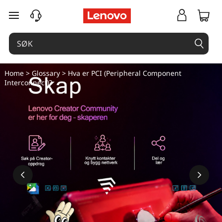
H
gå til hovedinnhold
v
a
e
Home
>
Glossary
> Hva er PCI (Peripheral Component
Interconnect)?
r
P
C
I
(
P