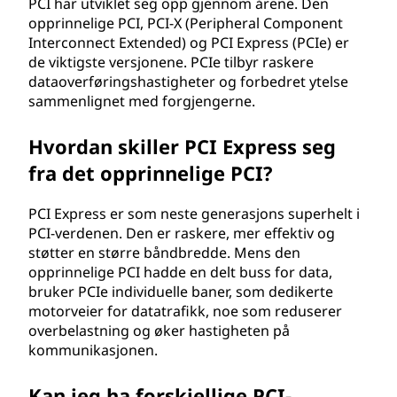
e
PCI har utviklet seg opp gjennom årene. Den
opprinnelige PCI, PCI-X (Peripheral Component
r
Interconnect Extended) og PCI Express (PCIe) er
de viktigste versjonene. PCIe tilbyr raskere
c
dataoverføringshastigheter og forbedret ytelse
sammenlignet med forgjengerne.
o
Hvordan skiller PCI Express seg
n
fra det opprinnelige PCI?
n
PCI Express er som neste generasjons superhelt i
e
PCI-verdenen. Den er raskere, mer effektiv og
støtter en større båndbredde. Mens den
c
opprinnelige PCI hadde en delt buss for data,
bruker PCIe individuelle baner, som dedikerte
t
motorveier for datatrafikk, noe som reduserer
overbelastning og øker hastigheten på
)
kommunikasjonen.
?
Kan jeg ha forskjellige PCI-