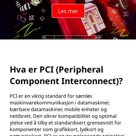
e
Les mer
r
i
p
h
e
Hva er PCI (Peripheral
r
Component Interconnect)?
a
PCI er en viktig standard for sømløs
l
maskinvarekommunikasjon i datamaskiner,
bærbare datamaskiner, mobile enheter og
C
nettbrett. Den sikrer kompatibilitet og optimal
ytelse ved å tilby et standardisert grensesnitt for
o
komponenter som grafikkort, lydkort og