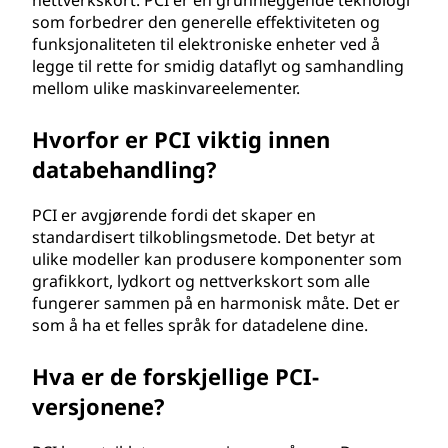
nettverkskort. PCI er en grunnleggende teknologi
m
som forbedrer den generelle effektiviteten og
funksjonaliteten til elektroniske enheter ved å
p
legge til rette for smidig dataflyt og samhandling
mellom ulike maskinvareelementer.
o
Hvorfor er PCI viktig innen
n
databehandling?
e
PCI er avgjørende fordi det skaper en
n
standardisert tilkoblingsmetode. Det betyr at
ulike modeller kan produsere komponenter som
t
grafikkort, lydkort og nettverkskort som alle
fungerer sammen på en harmonisk måte. Det er
I
som å ha et felles språk for datadelene dine.
n
Hva er de forskjellige PCI-
versjonene?
t