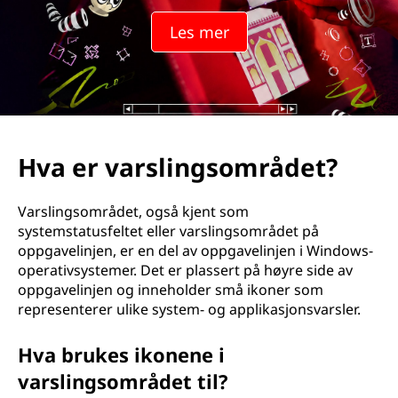
i
Les mer
n
g
s
o
Hva er varslingsområdet?
m
Varslingsområdet, også kjent som
r
systemstatusfeltet eller varslingsområdet på
oppgavelinjen, er en del av oppgavelinjen i Windows-
å
operativsystemer. Det er plassert på høyre side av
oppgavelinjen og inneholder små ikoner som
d
representerer ulike system- og applikasjonsvarsler.
e
Hva brukes ikonene i
t
varslingsområdet til?