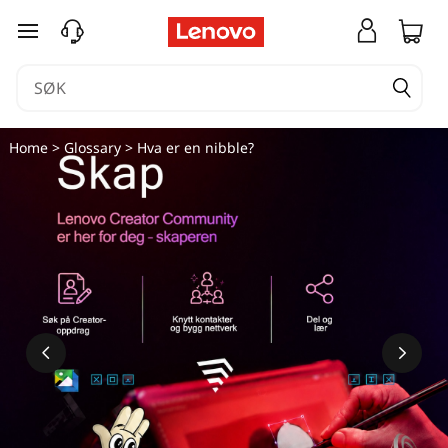
gå til hovedinnhold
Home
>
Glossary
> Hva er en nibble?