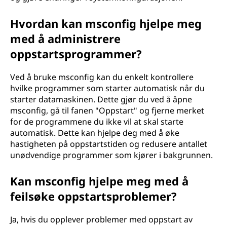
o
Hvordan kan msconfig hjelpe meg
n
med å administrere
oppstartsprogrammer?
f
i
Ved å bruke msconfig kan du enkelt kontrollere
hvilke programmer som starter automatisk når du
g
starter datamaskinen. Dette gjør du ved å åpne
msconfig, gå til fanen "Oppstart" og fjerne merket
u
for de programmene du ikke vil at skal starte
automatisk. Dette kan hjelpe deg med å øke
r
hastigheten på oppstartstiden og redusere antallet
unødvendige programmer som kjører i bakgrunnen.
a
Kan msconfig hjelpe meg med å
s
feilsøke oppstartsproblemer?
j
Ja, hvis du opplever problemer med oppstart av