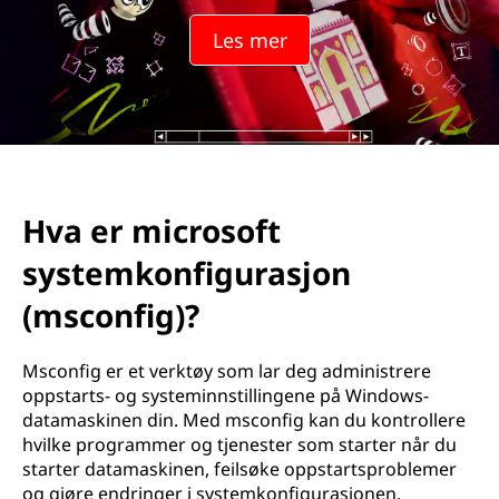
s
Les mer
o
f
t
s
Hva er microsoft
y
systemkonfigurasjon
s
(msconfig)?
t
Msconfig er et verktøy som lar deg administrere
e
oppstarts- og systeminnstillingene på Windows-
datamaskinen din. Med msconfig kan du kontrollere
m
hvilke programmer og tjenester som starter når du
starter datamaskinen, feilsøke oppstartsproblemer
k
og gjøre endringer i systemkonfigurasjonen.