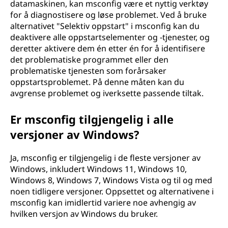
o
datamaskinen, kan msconfig være et nyttig verktøy
for å diagnostisere og løse problemet. Ved å bruke
n
alternativet "Selektiv oppstart" i msconfig kan du
deaktivere alle oppstartselementer og -tjenester, og
(
deretter aktivere dem én etter én for å identifisere
det problematiske programmet eller den
m
problematiske tjenesten som forårsaker
oppstartsproblemet. På denne måten kan du
s
avgrense problemet og iverksette passende tiltak.
c
Er msconfig tilgjengelig i alle
o
versjoner av Windows?
n
Ja, msconfig er tilgjengelig i de fleste versjoner av
Windows, inkludert Windows 11, Windows 10,
f
Windows 8, Windows 7, Windows Vista og til og med
noen tidligere versjoner. Oppsettet og alternativene i
i
msconfig kan imidlertid variere noe avhengig av
hvilken versjon av Windows du bruker.
g