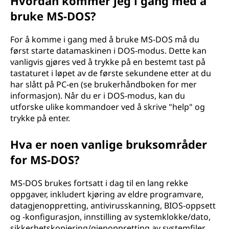
Hvordan kommer jeg i gang med å
bruke MS-DOS?
For å komme i gang med å bruke MS-DOS må du
først starte datamaskinen i DOS-modus. Dette kan
vanligvis gjøres ved å trykke på en bestemt tast på
tastaturet i løpet av de første sekundene etter at du
har slått på PC-en (se brukerhåndboken for mer
informasjon). Når du er i DOS-modus, kan du
utforske ulike kommandoer ved å skrive "help" og
trykke på enter.
Hva er noen vanlige bruksområder
for MS-DOS?
MS-DOS brukes fortsatt i dag til en lang rekke
oppgaver, inkludert kjøring av eldre programvare,
datagjenoppretting, antivirusskanning, BIOS-oppsett
og -konfigurasjon, innstilling av systemklokke/dato,
sikkerhetskopiering/gjenoppretting av systemfiler,