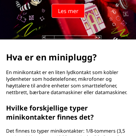
i
Les mer
p
l
u
g
Hva er en miniplugg?
g
En minikontakt er en liten lydkontakt som kobler
?
lydenheter som hodetelefoner, mikrofoner og
høyttalere til andre enheter som smarttelefoner,
nettbrett, bærbare datamaskiner eller datamaskiner.
Hvilke forskjellige typer
minikontakter finnes det?
Det finnes to typer minikontakter: 1/8-tommers (3,5