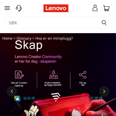
H
gå til hovedinnhold
v
a
e
Home
>
Glossary
> Hva er en miniplugg?
r
e
n
m
i
n