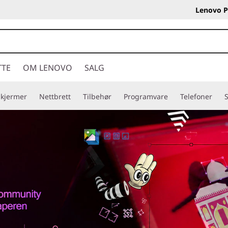
Lenovo P
TTE
OM LENOVO
SALG
Skjermer
Nettbrett
Tilbehør
Programvare
Telefoner
S