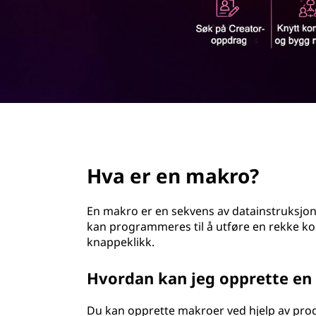
r
d
o
?
page hero 2/3
Hva er en makro?
En makro er en sekvens av datainstruksjo
kan programmeres til å utføre en rekke ko
knappeklikk.
Hvordan kan jeg opprette e
Du kan opprette makroer ved hjelp av pro