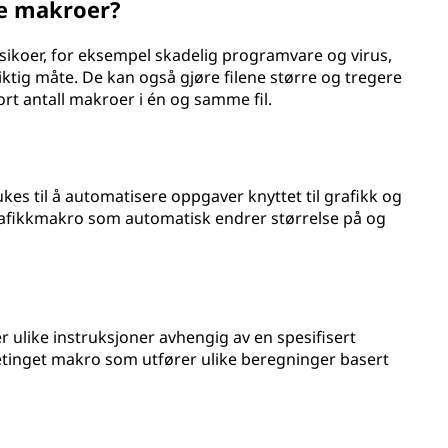
e makroer?
sikoer, for eksempel skadelig programvare og virus,
ktig måte. De kan også gjøre filene større og tregere
tort antall makroer i én og samme fil.
es til å automatisere oppgaver knyttet til grafikk og
rafikkmakro som automatisk endrer størrelse på og
 ulike instruksjoner avhengig av en spesifisert
etinget makro som utfører ulike beregninger basert