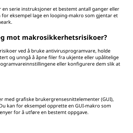
en serie instruksjoner et bestemt antall ganger eller
an for eksempel lage en looping-makro som gjentar et
neark.
eg mot makrosikkerhetsrisikoer?
isikoer ved å bruke antivirusprogramvare, holde
 og unngå å åpne filer fra ukjente eller upålitelige
rogramvareinnstillingene eller konfigurere dem slik at
 med grafiske brukergrensesnittelementer (GUI),
. Du kan for eksempel opprette en GUI-makro som
nyer for å utføre en bestemt oppgave.