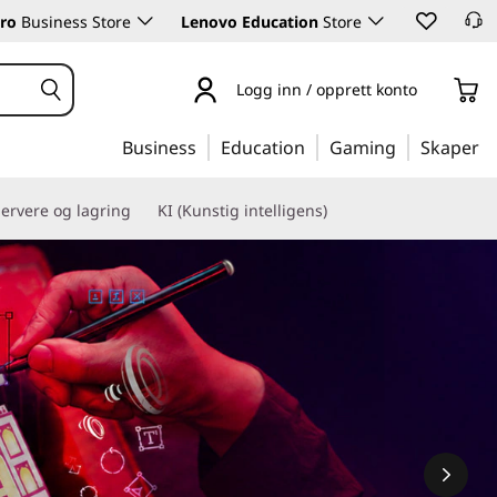
ro
Business Store
Lenovo Education
Store
Logg inn / opprett konto
Business
Education
Gaming
Skaper
ervere og lagring
KI (Kunstig intelligens)