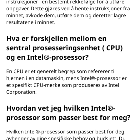
instruksjoner i en bestemt rekkefølge for å utføre
o
oppgaver. Dette gjøres ved å hente instruksjoner fra
minnet, avkode dem, utføre dem og deretter lagre
r
resultatene i minnet.
?
Hva er forskjellen mellom en
sentral prosesseringsenhet ( CPU)
og en Intel®-prosessor?
En CPU er et generelt begrep som refererer til
hjernen i en datamaskin, mens Intel®-prosessor er
et spesifikt CPU-merke som produseres av Intel
Corporation.
Hvordan vet jeg hvilken Intel®-
prosessor som passer best for meg?
Hvilken Intel®-prosessor som passer best for deg,
avhenger av dine spesifikke behov og budsjett. Du