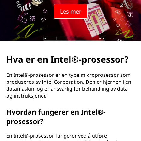
e
Les mer
l
®
-
p
Hva er en Intel®-prosessor?
r
En Intel®-prosessor er en type mikroprosessor som
o
produseres av Intel Corporation. Den er hjernen i en
datamaskin, og er ansvarlig for behandling av data
s
og instruksjoner.
e
Hvordan fungerer en Intel®-
s
prosessor?
s
En Intel®-prosessor fungerer ved å utføre