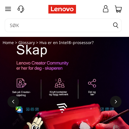
H
gå til hovedinnhold
v
a
e
Home
>
Glossary
> Hva er en Intel®-prosessor?
r
e
n
I
n
t