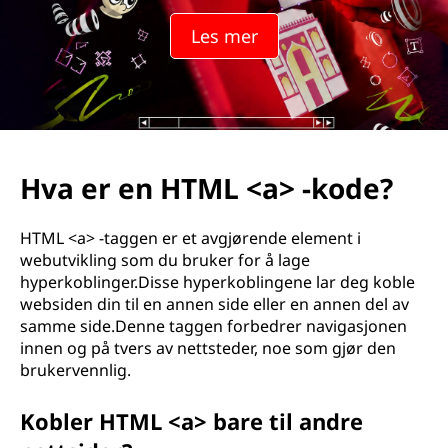
L
Les mer
-
t
a
g
Hva er en HTML <a> -kode?
g
HTML <a> -taggen er et avgjørende element i
?
webutvikling som du bruker for å lage
hyperkoblinger.Disse hyperkoblingene lar deg koble
websiden din til en annen side eller en annen del av
samme side.Denne taggen forbedrer navigasjonen
innen og på tvers av nettsteder, noe som gjør den
brukervennlig.
Kobler HTML <a> bare til andre