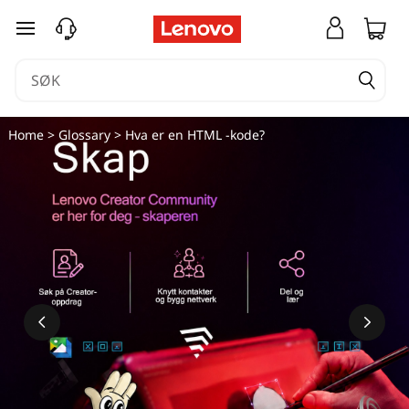
V
gå til hovedinnhold
a
d
ä
Home
>
Glossary
> Hva er en HTML
-kode?
r
e
n
H
T
M