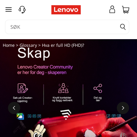
H
gå til hovedinnhold
v
a
e
Home
>
Glossary
> Hva er full HD (FHD)?
r
f
u
l
l
H