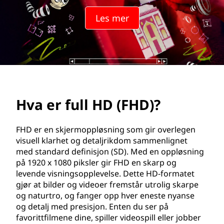
D
Les mer
(
F
H
D
Hva er full HD (FHD)?
)
?
FHD er en skjermoppløsning som gir overlegen
visuell klarhet og detaljrikdom sammenlignet
med standard definisjon (SD). Med en oppløsning
på 1920 x 1080 piksler gir FHD en skarp og
levende visningsopplevelse. Dette HD-formatet
gjør at bilder og videoer fremstår utrolig skarpe
og naturtro, og fanger opp hver eneste nyanse
og detalj med presisjon. Enten du ser på
favorittfilmene dine, spiller videospill eller jobber