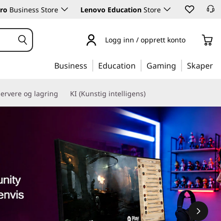
ro
Business Store
Lenovo Education
Store
Logg inn / opprett konto
Business
Education
Gaming
Skaper
ervere og lagring
KI (Kunstig intelligens)