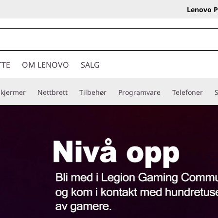
Lenovo P
TTE
OM LENOVO
SALG
Skjermer
Nettbrett
Tilbehør
Programvare
Telefoner
S