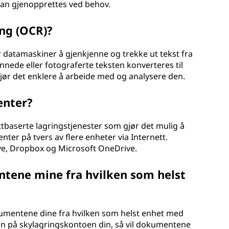
r kan gjenopprettes ved behov.
ng (OCR)?
 datamaskiner å gjenkjenne og trekke ut tekst fra
nede eller fotograferte teksten konverteres til
jør det enklere å arbeide med og analysere den.
enter?
ttbaserte lagringstjenester som gjør det mulig å
nter på tvers av flere enheter via Internett.
ive, Dropbox og Microsoft OneDrive.
entene mine fra hvilken som helst
okumentene dine fra hvilken som helst enhet med
inn på skylagringskontoen din, så vil dokumentene