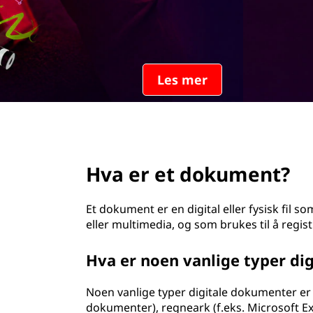
d
page hero 2/3
Hva er et dokument?
Et dokument er en digital eller fysisk fil 
eller multimedia, og som brukes til å regis
Hva er noen vanlige typer di
Noen vanlige typer digitale dokumenter er 
dokumenter), regneark (f.eks. Microsoft Exc