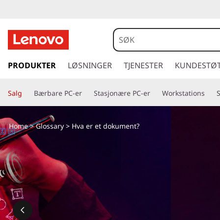
g
å
PRODUKTER
LØSNINGER
TJENESTER
KUNDESTØ
t
i
Salg
Bærbare PC-er
Stasjonære PC-er
Workstations
l
h
o
Home
>
Glossary
> Hva er et dokument?
v
e
d
i
n
n
h
o
l