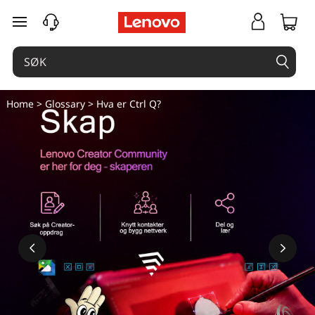
gå til hovedinnhold
Home
>
Glossary
> Hva er Ctrl Q?