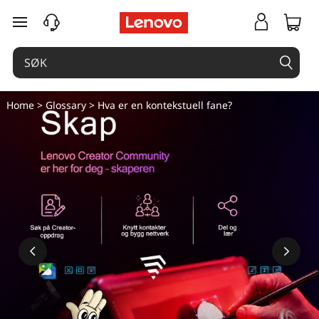
K
gå til hovedinnhold
o
n
t
Home
>
Glossary
> Hva er en kontekstuell fane?
e
k
s
t
u
e