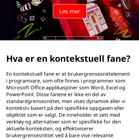
l
Les mer
l
f
a
n
Hva er en kontekstuell fane?
e
En kontekstuell fane er et brukergrensesnittelement
i programvare, som ofte finnes i programmer som
Microsoft Office-applikasjoner som Word, Excel og
PowerPoint. Disse fanene er ikke en del av
standardgrensesnittet, men vises dynamisk eller «i
kontekst» basert på den spesifikke oppgaven eller
objektet som er valgt. De inneholder et sett med
verktøy og alternativer som er spesifikke for den
aktuelle konteksten, og effektiviserer
brukergrensesnittet ved å bare vise relevante