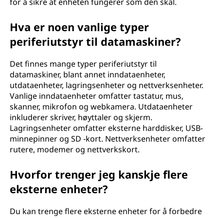
k
for å sikre at enheten fungerer som den skal.
i
Hva er noen vanlige typer
periferiutstyr til datamaskiner?
n
,
Det finnes mange typer periferiutstyr til
datamaskiner, blant annet inndataenheter,
o
utdataenheter, lagringsenheter og nettverksenheter.
Vanlige inndataenheter omfatter tastatur, mus,
g
skanner, mikrofon og webkamera. Utdataenheter
inkluderer skriver, høyttaler og skjerm.
h
Lagringsenheter omfatter eksterne harddisker, USB-
minnepinner og SD -kort. Nettverksenheter omfatter
v
rutere, modemer og nettverkskort.
o
Hvorfor trenger jeg kanskje flere
eksterne enheter?
r
f
Du kan trenge flere eksterne enheter for å forbedre