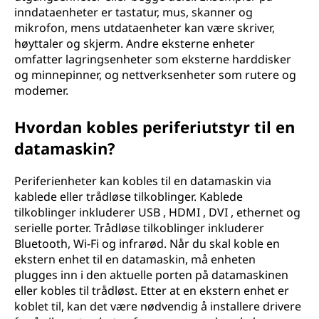
inndataenheter er tastatur, mus, skanner og
l
mikrofon, mens utdataenheter kan være skriver,
e
høyttaler og skjerm. Andre eksterne enheter
omfatter lagringsenheter som eksterne harddisker
n
og minnepinner, og nettverksenheter som rutere og
modemer.
d
Hvordan kobles periferiutstyr til en
a
datamaskin?
t
Periferienheter kan kobles til en datamaskin via
a
kablede eller trådløse tilkoblinger. Kablede
tilkoblinger inkluderer USB , HDMI , DVI , ethernet og
m
serielle porter. Trådløse tilkoblinger inkluderer
Bluetooth, Wi-Fi og infrarød. Når du skal koble en
a
ekstern enhet til en datamaskin, må enheten
plugges inn i den aktuelle porten på datamaskinen
s
eller kobles til trådløst. Etter at en ekstern enhet er
koblet til, kan det være nødvendig å installere drivere