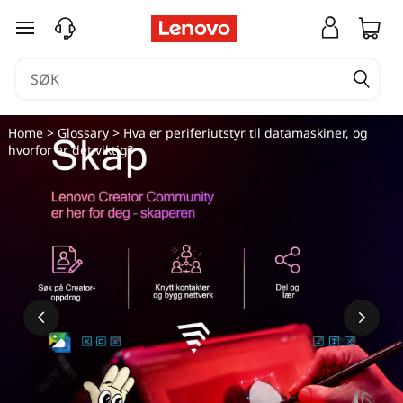
H
gå til hovedinnhold
v
a
e
Home
>
Glossary
> Hva er periferiutstyr til datamaskiner, og
hvorfor er det viktig?
r
p
e
r
i
f