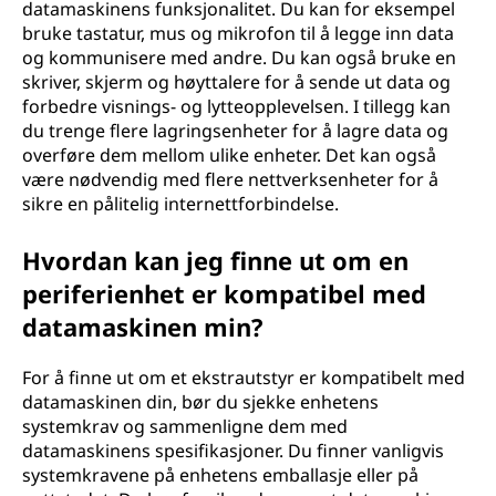
datamaskinens funksjonalitet. Du kan for eksempel
o
bruke tastatur, mus og mikrofon til å legge inn data
og kommunisere med andre. Du kan også bruke en
r
skriver, skjerm og høyttalere for å sende ut data og
forbedre visnings- og lytteopplevelsen. I tillegg kan
e
du trenge flere lagringsenheter for å lagre data og
overføre dem mellom ulike enheter. Det kan også
r
være nødvendig med flere nettverksenheter for å
sikre en pålitelig internettforbindelse.
d
Hvordan kan jeg finne ut om en
e
periferienhet er kompatibel med
t
datamaskinen min?
v
For å finne ut om et ekstrautstyr er kompatibelt med
datamaskinen din, bør du sjekke enhetens
i
systemkrav og sammenligne dem med
datamaskinens spesifikasjoner. Du finner vanligvis
k
systemkravene på enhetens emballasje eller på