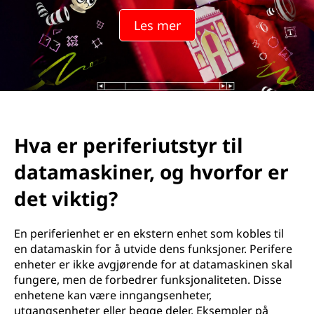
e
Les mer
r
i
u
t
Hva er periferiutstyr til
s
datamaskiner, og hvorfor er
t
det viktig?
y
En periferienhet er en ekstern enhet som kobles til
r
en datamaskin for å utvide dens funksjoner. Perifere
enheter er ikke avgjørende for at datamaskinen skal
t
fungere, men de forbedrer funksjonaliteten. Disse
enhetene kan være inngangsenheter,
i
utgangsenheter eller begge deler. Eksempler på