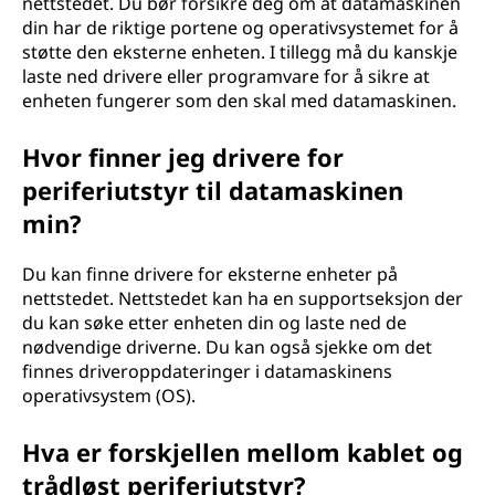
nettstedet. Du bør forsikre deg om at datamaskinen
t
din har de riktige portene og operativsystemet for å
støtte den eksterne enheten. I tillegg må du kanskje
i
laste ned drivere eller programvare for å sikre at
enheten fungerer som den skal med datamaskinen.
g
?
Hvor finner jeg drivere for
periferiutstyr til datamaskinen
min?
Du kan finne drivere for eksterne enheter på
nettstedet. Nettstedet kan ha en supportseksjon der
du kan søke etter enheten din og laste ned de
nødvendige driverne. Du kan også sjekke om det
finnes driveroppdateringer i datamaskinens
operativsystem (OS).
Hva er forskjellen mellom kablet og
trådløst periferiutstyr?