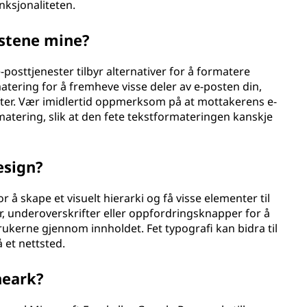
ksjonaliteten.
ostene mine?
e-posttjenester tilbyr alternativer for å formatere
matering for å fremheve visse deler av e-posten din,
rifter. Vær imidlertid oppmerksom på at mottakerens e-
rmatering, slik at den fete tekstformateringen kanskje
esign?
or å skape et visuelt hierarki og få visse elementer til
ter, underoverskrifter eller oppfordringsknapper for å
ukerne gjennom innholdet. Fet typografi kan bidra til
 et nettsted.
neark?