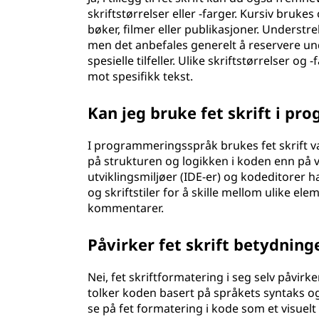
skriftstørrelser eller -farger. Kursiv brukes
bøker, filmer eller publikasjoner. Underst
men det anbefales generelt å reservere un
spesielle tilfeller. Ulike skriftstørrelser 
mot spesifikk tekst.
Kan jeg bruke fet skrift i p
I programmeringsspråk brukes fet skrift van
på strukturen og logikken i koden enn på 
utviklingsmiljøer (IDE-er) og kodeditorer h
og skriftstiler for å skille mellom ulike e
kommentarer.
Påvirker fet skrift betydnin
Nei, fet skriftformatering i seg selv påv
tolker koden basert på språkets syntaks og
se på fet formatering i kode som et visuelt 