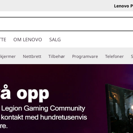
Lenovo P
TTE
OM LENOVO
SALG
Skjermer
Nettbrett
Tilbehør
Programvare
Telefoner
S