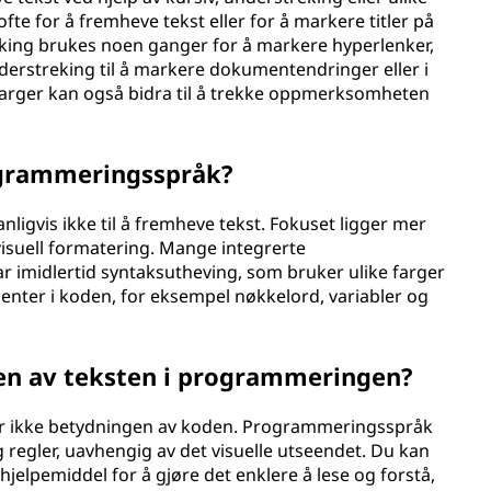
 ofte for å fremheve tekst eller for å markere titler på
reking brukes noen ganger for å markere hyperlenker,
derstreking til å markere dokumentendringer eller i
og -farger kan også bidra til å trekke oppmerksomheten
rogrammeringsspråk?
ligvis ikke til å fremheve tekst. Fokuset ligger mer
visuell formatering. Mange integrerte
ar imidlertid syntaksutheving, som bruker ulike farger
lementer i koden, for eksempel nøkkelord, variabler og
gen av teksten i programmeringen?
irker ikke betydningen av koden. Programmeringsspråk
 regler, uavhengig av det visuelle utseendet. Du kan
hjelpemiddel for å gjøre det enklere å lese og forstå,