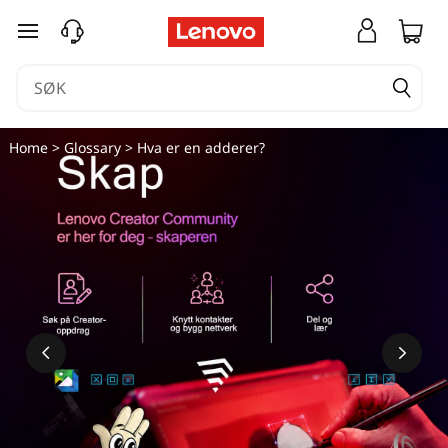
H
gå til hovedinnhold
v
a
e
Home
>
Glossary
> Hva er en adderer?
r
e
n
a
d
d