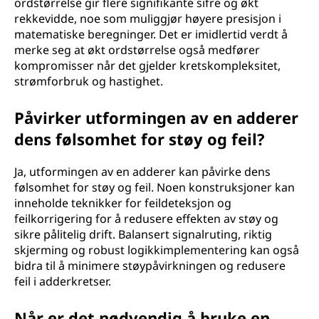
ordstørrelse gir flere signifikante sifre og økt
rekkevidde, noe som muliggjør høyere presisjon i
matematiske beregninger. Det er imidlertid verdt å
merke seg at økt ordstørrelse også medfører
kompromisser når det gjelder kretskompleksitet,
strømforbruk og hastighet.
Påvirker utformingen av en adderer
dens følsomhet for støy og feil?
Ja, utformingen av en adderer kan påvirke dens
følsomhet for støy og feil. Noen konstruksjoner kan
inneholde teknikker for feildeteksjon og
feilkorrigering for å redusere effekten av støy og
sikre pålitelig drift. Balansert signalruting, riktig
skjerming og robust logikkimplementering kan også
bidra til å minimere støypåvirkningen og redusere
feil i adderkretser.
Når er det nødvendig å bruke en