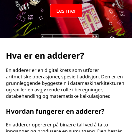
e
Les mer
r
e
r
?
Hva er en adderer?
En adderer er en digital krets som utfører
aritmetiske operasjoner, spesielt addisjon. Den er en
grunnleggende byggestein i datamaskinarkitekturen
og spiller en avgjørende rolle i beregninger,
databehandling og matematiske kalkulasjoner.
Hvordan fungerer en adderer?
En adderer opererer på binære tall ved å ta to
innganger og produsere en sumutgang. Den består