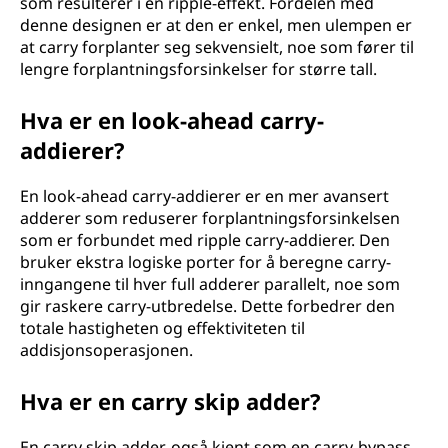
som resulterer i en ripple-effekt. Fordelen med
denne designen er at den er enkel, men ulempen er
at carry forplanter seg sekvensielt, noe som fører til
lengre forplantningsforsinkelser for større tall.
Hva er en look-ahead carry-
addierer?
En look-ahead carry-addierer er en mer avansert
adderer som reduserer forplantningsforsinkelsen
som er forbundet med ripple carry-addierer. Den
bruker ekstra logiske porter for å beregne carry-
inngangene til hver full adderer parallelt, noe som
gir raskere carry-utbredelse. Dette forbedrer den
totale hastigheten og effektiviteten til
addisjonsoperasjonen.
Hva er en carry skip adder?
En carry skip adder, også kjent som en carry-bypass