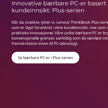
l
Innovative bærbare PC-er basert
d
u
kundeinnsikt: Plus-serien
s
Når du snakker, lytter vi. Lenovo ThinkBook Plus-ser
som er dypt forankret i ekte kundeinnsikt, noe som r
S
praktiske innovasjoner. Våre unike bærbare PC-er br
konvensjonelle grenser, samtidig som de sømløst int
e
fremskrittene innen AI PC-teknologi.
r
Se bærbare PC-er i Plus-serien
i
e
s
L
a