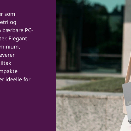
er som
etri og
en bærbare PC-
ter. Elegant
luminium,
everer
iltak
ompakte
r ideelle for