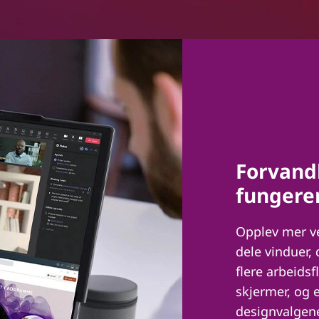
Forvand
fungere
Opplev mer ve
dele vinduer,
flere arbeids
skjermer, og 
designvalgene