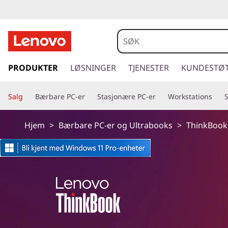
T
h
i
g
å
PRODUKTER
LØSNINGER
TJENESTER
KUNDESTØ
n
t
i
k
Salg
Bærbare PC-er
Stasjonære PC-er
Workstations
l
h
B
o
Hjem
>
Bærbare PC-er og Ultrabooks
>
ThinkBook
v
o
e
d
o
i
n
k
n
h
P
o
l