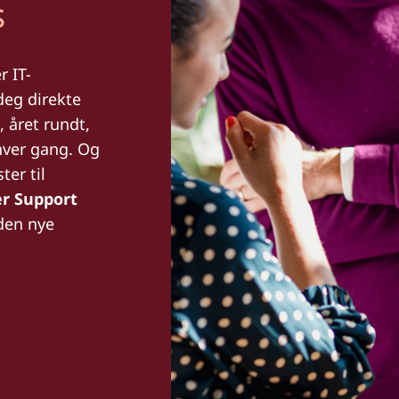
s
r IT-
deg direkte
, året rundt,
hver gang. Og
ter til
r Support
den nye