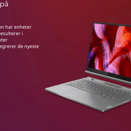
 på
ien har enheter
esulterer i
yter
egrerer de nyeste