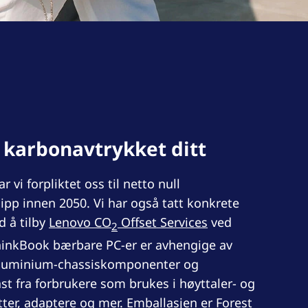
 karbonavtrykket ditt
 vi forpliktet oss til netto null
ipp innen 2050. Vi har også tatt konkrete
d å tilby
Lenovo CO
Offset Services
ved
2
hinkBook bærbare PC-er er avhengige av
 aluminium-chassiskomponenter og
ast fra forbrukere som brukes i høyttaler- og
tter, adaptere og mer. Emballasjen er Forest