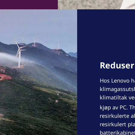
Reduser
Hos Lenovo har
klimagassutsl
klimatiltak ve
kjøp av PC. T
resirkulerte
resirkulert pl
batterikabine