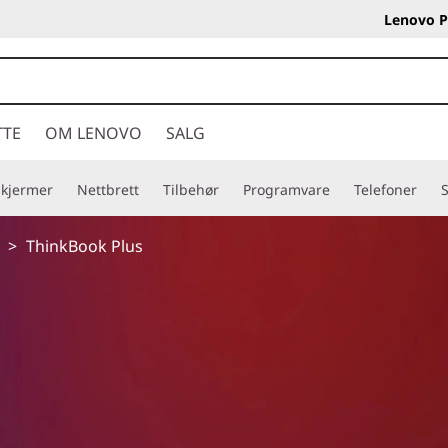
Lenovo P
TTE
OM LENOVO
SALG
Skjermer
Nettbrett
Tilbehør
Programvare
Telefoner
S
>
ThinkBook Plus