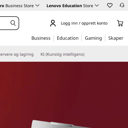
ro
Business Store
Lenovo Education
Store
Logg inn / opprett konto
Business
Education
Gaming
Skaper
ervere og lagring
KI (Kunstig intelligens)