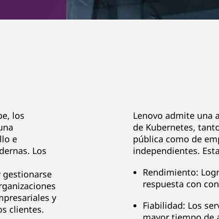
e, los
Lenovo admite una a
una
de Kubernetes, tant
llo e
pública como de em
dernas. Los
independientes. Est
Rendimiento: Logr
 gestionarse
respuesta con con
organizaciones
presariales y
Fiabilidad: Los se
s clientes.
mayor tiempo de a