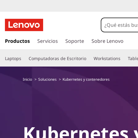
I
r
Productos
Servicios
Soporte
Sobre Lenovo
a
l
Laptops
Computadoras de Escritorio
Workstations
Tabl
c
o
n
Inicio
Soluciones
Kubernetes y contenedores
t
e
n
i
d
o
p
Kubernetes 
r
i