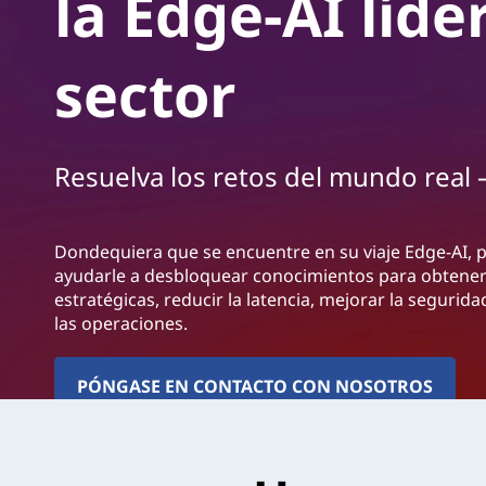
la Edge-AI líde
n
c
i
sector
p
a
l
Resuelva los retos del mundo real –
Dondequiera que se encuentre en su viaje Edge-AI,
ayudarle a desbloquear conocimientos para obtener
estratégicas, reducir la latencia, mejorar la segurida
las operaciones.
PÓNGASE EN CONTACTO CON NOSOTROS