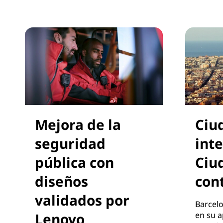
Mejora de la
Ciu
seguridad
inte
pública con
Ciu
diseños
con
validados por
Barcel
Lenovo
en su a