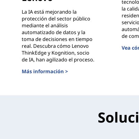
tecnol
la cali
La IA está mejorando la
residen
protección del sector público
servici
mediante el análisis
automá
automatizado de datos y la
de comp
toma de decisiones en tiempo
real. Descubra cómo Lenovo
Vea có
ThinkEdge y Kognition, socio
Ciudad 
de IA, han agilizado el proceso.
Más información >
Mejora de la seguridad pública con diseños valid
Soluc