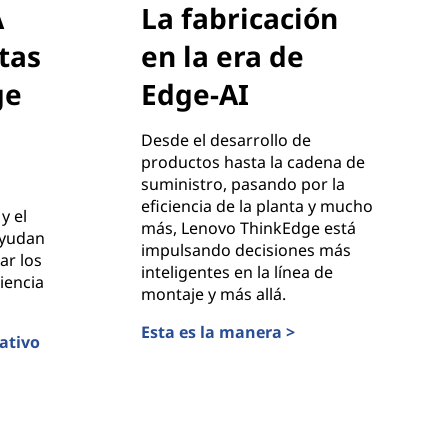
A
La fabricación
tas
en la era de
ge
Edge-AI
Desde el desarrollo de
productos hasta la cadena de
suministro, pasando por la
eficiencia de la planta y mucho
y el
más, Lenovo ThinkEdge está
ayudan
impulsando decisiones más
ar los
inteligentes en la línea de
iencia
montaje y más allá.
Esta es la manera >
ativo
La fabricación en la era de Edge-AI
oristas con ThinkEdge de Lenovo +C2RO