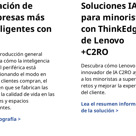
ación de
Soluciones I
resas más
para minoris
eligentes con
con ThinkEd
de Lenovo
+C2RO
troducción general
 cómo la inteligencia
Descubra cómo Lenovo 
al periférica está
innovador de IA C2RO 
cionando el modo en
a los minoristas a super
 clientes compran, el
retos y mejorar la exper
 que se fabrican las
del cliente.
 la calidad de vida en las
s y espacios
Lea el resumen inform
entes.
de la solución >
Soluciones IA para min
ografía >
n de empresas más inteligentes con IA