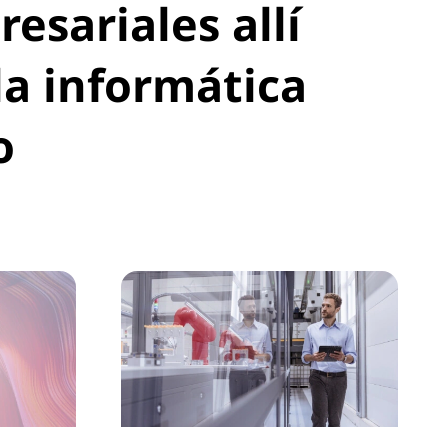
sariales allí
la informática
o