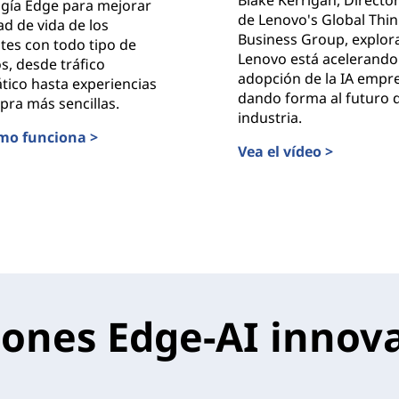
ogía Edge para mejorar
de Lenovo's Global Thi
dad de vida de los
Business Group, explo
tes con todo tipo de
Lenovo está acelerando 
os, desde tráfico
adopción de la IA empre
tico hasta experiencias
dando forma al futuro d
ra más sencillas.
industria.
mo funciona >
Vea el vídeo >
inteligente = Ciudadanos más contentos
Transformación del fut
ados por Lenovo
iones Edge-AI innov