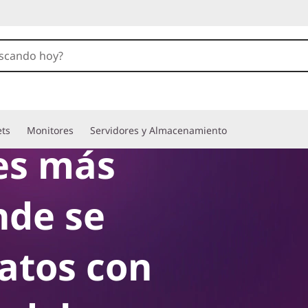
ets
Monitores
Servidores y Almacenamiento
es más
nde se
atos con