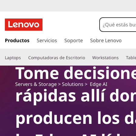
I
r
Productos
Servicios
Soporte
Sobre Lenovo
a
l
Laptops
Computadoras de Escritorio
Workstations
Tabl
c
Tome decision
o
n
t
Servers & Storage
>
Solutions
> Edge AI
rápidas allí do
e
n
i
d
producen los d
o
p
r
i