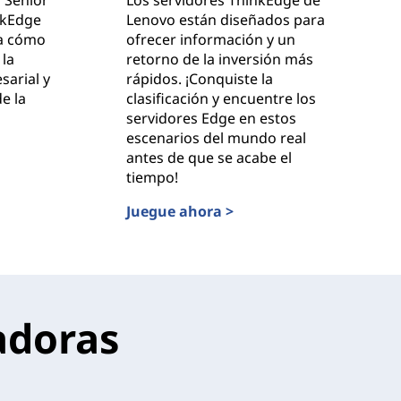
nkEdge
Lenovo están diseñados para
ra cómo
ofrecer información y un
la
retorno de la inversión más
sarial y
rápidos. ¡Conquiste la
e la
clasificación y encuentre los
servidores Edge en estos
escenarios del mundo real
antes de que se acabe el
uro de Edge Computing con Lenovo ThinkEdge
tiempo!
Juegue ahora >
Los datos donde se producen: encontrar
adoras