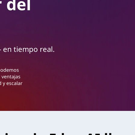
r del
 en tiempo real.
 podemos
 ventajas
d y escalar