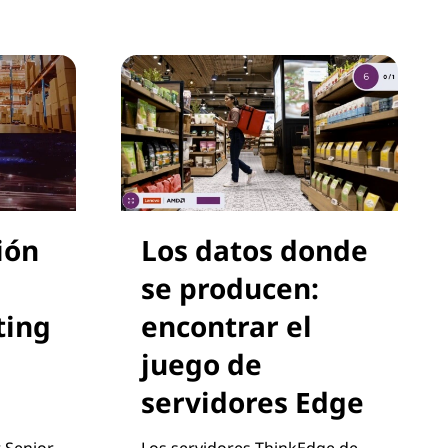
ión
Los datos donde
se producen:
ting
encontrar el
juego de
servidores Edge
r Senior
Los servidores ThinkEdge de