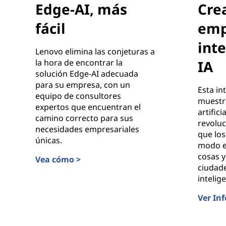
Edge-AI, más
Cre
fácil
emp
int
Lenovo elimina las conjeturas a
la hora de encontrar la
IA
solución Edge-AI adecuada
para su empresa, con un
Esta in
equipo de consultores
muestra
expertos que encuentran el
artifici
camino correcto para sus
revolu
necesidades empresariales
que los
únicas.
modo en
cosas y
Vea cómo >
ciudade
Edge-AI, más fácil
intelig
Ver Inf
Creació