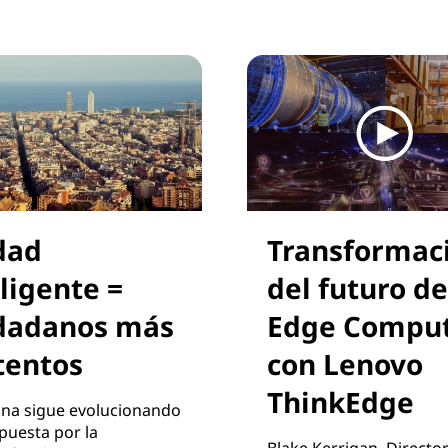
dad
Transformac
ligente =
del futuro de
dadanos más
Edge Compu
tentos
con Lenovo
ThinkEdge
ona sigue evolucionando
puesta por la
Blake Kerrigan, Directo