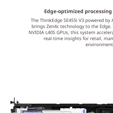
d
Edge-optimized processing 
e
The ThinkEdge SE455i V3 powered by
c
brings Zen4c technology to the Edge.
NVIDIA L40S GPUs, this system accelera
o
real-time insights for retail, ma
n
environment
s
o
l
i
d
a