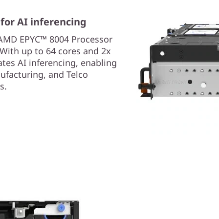
for AI inferencing
 AMD EPYC™ 8004 Processor
 With up to 64 cores and 2x
tes AI inferencing, enabling
nufacturing, and Telco
s.