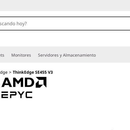
ets
Monitores
Servidores y Almacenamiento
Edge
>
ThinkEdge SE455 V3
Procesamiento pe
para IA, telecomu