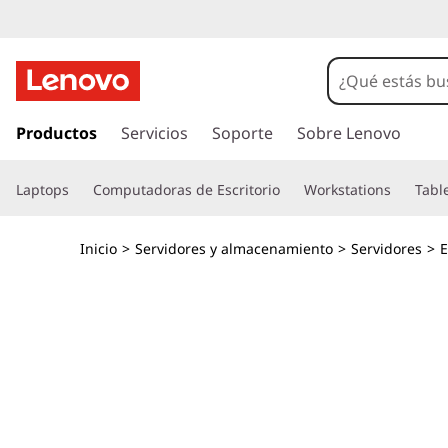
T
h
i
I
r
Productos
Servicios
Soporte
Sobre Lenovo
n
a
l
k
Laptops
Computadoras de Escritorio
Workstations
Tabl
c
o
E
n
Inicio
>
Servidores y almacenamiento
>
Servidores
>
t
d
e
n
g
i
d
e
o
p
S
r
i