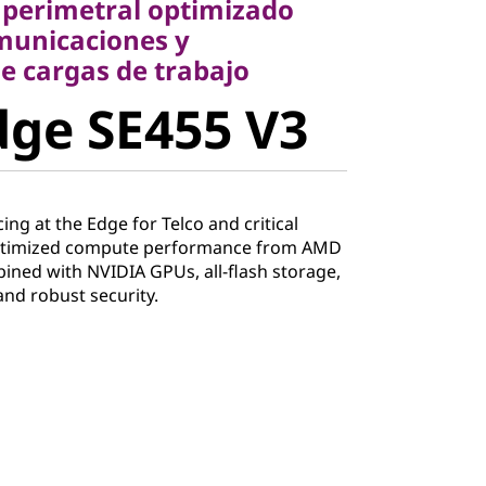
perimetral optimizado
cargas de trabajo
omunicaciones y
e SE455 V3
e cargas de trabajo
ge SE455 V3
cing at the Edge for Telco and critical
ptimized compute performance from AMD
ned with NVIDIA GPUs, all-flash storage,
and robust security.