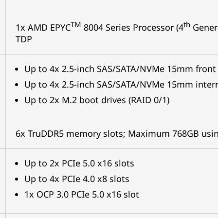
TM
th
1x AMD EPYC
8004 Series Processor (4
Genera
TDP
Up to 4x 2.5-inch SAS/SATA/NVMe 15mm front 
Up to 4x 2.5-inch SAS/SATA/NVMe 15mm interna
Up to 2x M.2 boot drives (RAID 0/1)
6x TruDDR5 memory slots; Maximum 768GB usi
Up to 2x PCIe 5.0 x16 slots
Up to 4x PCIe 4.0 x8 slots
1x OCP 3.0 PCIe 5.0 x16 slot