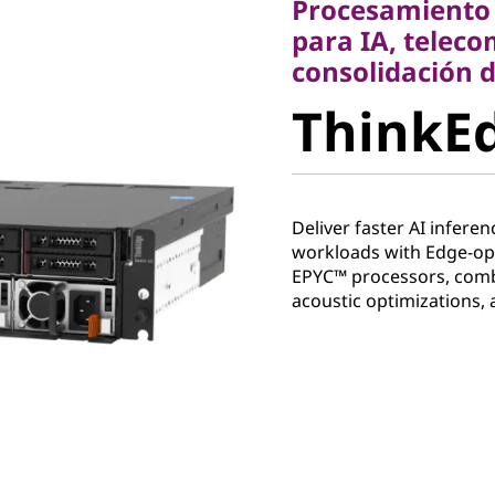
Procesamiento 
consolidación de 
para IA, telec
ThinkEdg
consolidación d
ThinkEd
Deliver faster AI inferen
workloads with Edge-o
EPYC™ processors, combi
acoustic optimizations, 