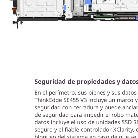
a
s
d
e
t
r
Seguridad de propiedades y dato
a
En el perímetro, sus bienes y sus datos
b
ThinkEdge SE455 V3 incluye un marco y
seguridad con cerradura y puede anclar
a
de seguridad para impedir el robo mater
j
datos incluye el uso de unidades SSD S
seguro y el fiable controlador XClarity,
o
bloqueo del sistema en caso de que se 