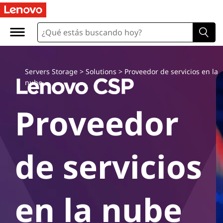
L
e
n
o
Servers Storage
>
Solutions
>
Proveedor de servicios en la
nube
v
Proveedor
o
C
de servicios
l
o
en la nube
u