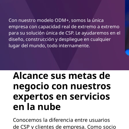
d
S
Con nuestro modelo ODM+, somos la única
e
empresa con capacidad real de extremo a extremo
para su solución única de CSP. Le ayudaremos en el
r
diseño, construcción y despliegue en cualquier
lugar del mundo, todo internamente.
v
i
c
Alcance sus metas de
negocio con nuestros
e
expertos en servicios
P
en la nube
r
Conocemos la diferencia entre usuarios
o
de CSP y clientes de empresa. Como socio