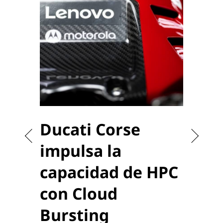
Ducati Corse
Sta
impulsa la
la 
capacidad de HPC
usu
con Cloud
Capacita
trabajo 
Bursting
alojar s