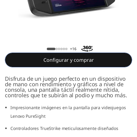
o
n
G
o
Legion Go
+16
Configurar y comprar
Disfruta de un juego perfecto en un dispositivo
de mano con rendimiento y gráficos a nivel de
consola, una pantalla táctil realmente nítida,
controles que te subirán al podio y mucho más.
Impresionante imágenes en la pantalla para videojuegos
Lenovo PureSight
Controladores TrueStrike meticulosamente diseñados