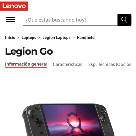
L
e
n
Inicio
>
Laptops
>
Legion Laptops
>
Handheld
o
Legion Go
v
Información general
Características
Esp. Técnicas (Opcional
o
L
e
g
i