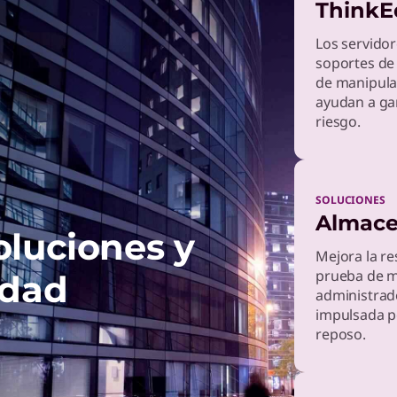
ThinkE
dows 11
Los servidor
a tu flota para el futuro con dispositivos Lenovo impulsado
soportes de
.
de manipula
ayudan a ga
riesgo.
nkShield
protección total y cobertura integral.
SOLUCIONES
Almace
oluciones y
Mejora la re
prueba de ma
idad
administrad
impulsada po
reposo.