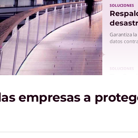
SOLUCIONES
Respal
desast
Garantiza la
datos contra
SOLUCIONES
TruSca
Gestiona los
as empresas a proteg
dispositivo
integral.
SERVICIO
Cloud 