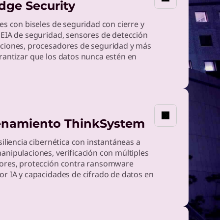
dge Security
SERVICIO
Descubre cómo
es con biseles de seguridad con cierre y
s
 EIA de seguridad, sensores de detección
Lenovo construye
ciones, procesadores de seguridad y más
la seguridad
rantizar que los datos nunca estén en
desde el diseño
namiento ThinkSystem
siliencia cibernética con instantáneas a
nipulaciones, verificación con múltiples
ores, protección contra ransomware
r IA y capacidades de cifrado de datos en