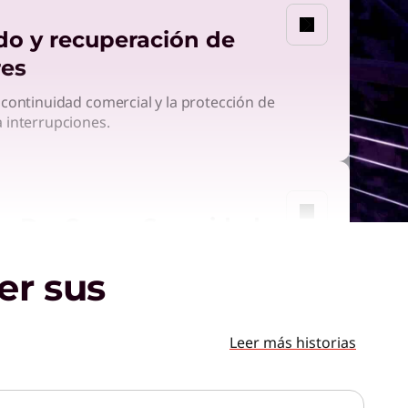
do y recuperación de
res
 continuidad comercial y la protección de
 interrupciones.
le DaaS para Seguridad
 costos con una suscripción flexible para
er sus
s de próxima generación y seguridad
Leer más historias
Managed Security para