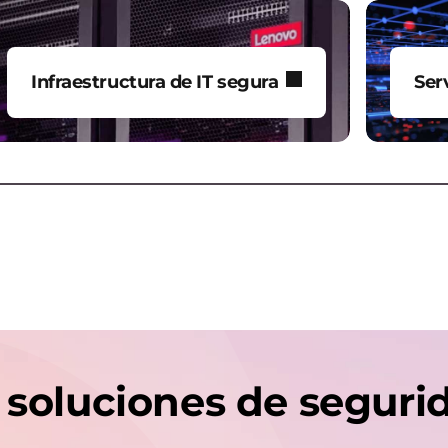
Infraestructura de IT segura
Ser
Protege, almacena de manera
For
segura y recupera tus datos en
dis
centros de datos, servidores,
un 
almacenamiento y redes.
inte
 soluciones de seguri