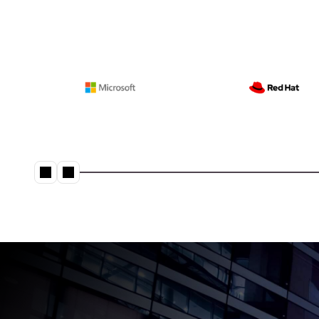
potencial de tus
datos
Solu
Desblo
Man
Obtén 
Serv
PREMIO DE LA INDUSTRIA
Fortal
Leer por qué
Lenovo ocupa el
puesto n.º 8 en
Sma
los 25 principales
Locali