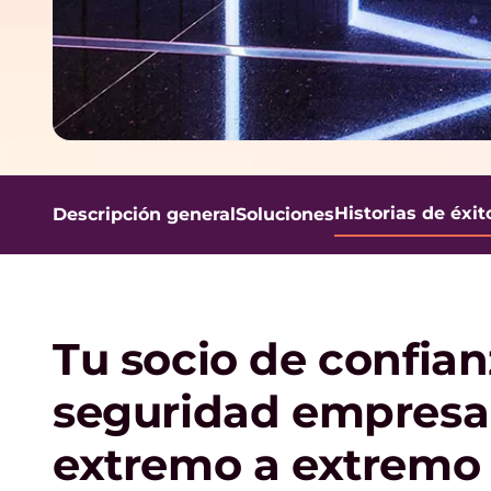
l
u
t
i
Historias de éxit
Descripción general
Soluciones
o
n
Tu socio de confia
s
seguridad empresar
extremo a extremo