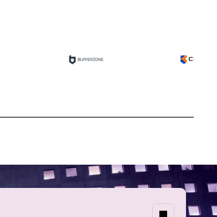
Defiéndete contra
las crecientes
amenazas y
ataques con la
solución de
ciberseguridad de
Lenovo