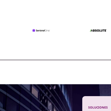
ciones de IA híbridas
quea la experiencia completa de la IA.
aged Services
ayuda proactiva y experta en IT.
icios
ece tus defensas desde el dispositivo hasta la nube.
rt Lock Services
za, bloquea, elimina datos y recupera una PC perdida.
SOLUCIONES