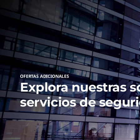
de la cadena de
suministro de
Win
Gartner® para
Prepar
por IA
2025
Thi
Obtén 
OFERTAS ADICIONALES
Explora nuestras s
servicios de segur