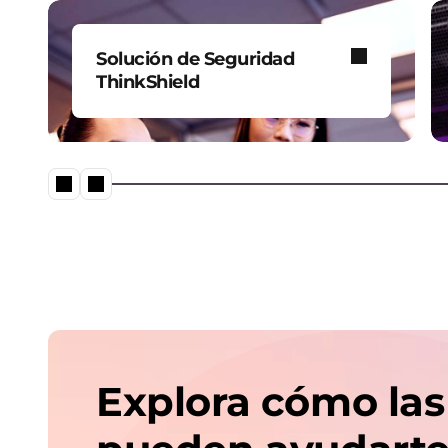
Solución de Seguridad
ThinkShield
Portafolio integral de
soluciones de ciberseguridad
que ofrece una protección
robusta contra amenazas
cibernéticas.
Explora cómo las