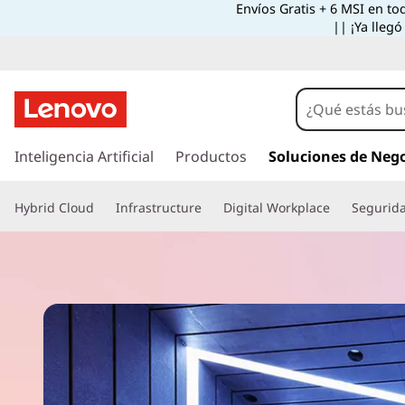
L
Envíos Gratis + 6 MSI en to
|| ¡Ya llegó
e
n
I
r
Inteligencia Artificial
Productos
Soluciones de Neg
o
a
l
Hybrid Cloud
Infrastructure
Digital Workplace
Segurid
v
c
o
n
o
t
e
S
n
i
d
e
o
p