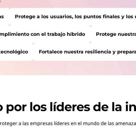
e
as
Protege a los usuarios, los puntos finales y los
umplimiento con el trabajo híbrido
Protege nuestra
tecnológico
Fortalece nuestra resiliencia y prepar
U CAMINO AQUÍ:
as
Empezar de nu
es y los datos
nkShield
protección total y cobertura integral.
umplimiento con el trabajo híbrido
 por los líderes de la i
tecnológico
rity Services
oteger a las empresas líderes en el mundo de las amenazas
ece tus defensas desde el dispositivo hasta la nube.
ión cibernéticas