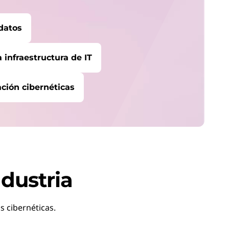
 datos
 infraestructura de IT
ación cibernéticas
evo
ndustria
 cibernéticas.
SERVICIO