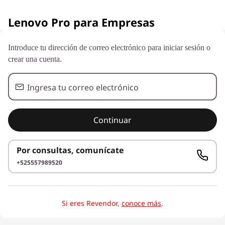
L
Lenovo Pro para Empresas
e
n
Introduce tu dirección de correo electrónico para iniciar sesión o
crear una cuenta.
o
Ingresa tu correo electrónico
v
o
Continuar
P
Por consultas, comunícate
r
+525557989520
o
L
Si eres Revendor,
conoce más
.