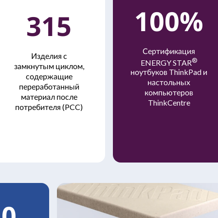
100%
315
Сертификация
Изделия с
®
ENERGY STAR
замкнутым циклом,
ноутбуков ThinkPad и
содержащие
настольных
переработанный
компьютеров
материал после
ThinkCentre
потребителя (PCC)
10