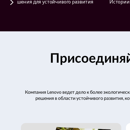
Решения для устойчивого развития
Истории
р
а
з
в
Присоединяй
и
т
и
Компания Lenovo ведет дело к более экологиче
я
решения в области устойчивого развития, 