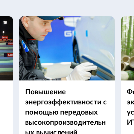
Повышение
Ф
энергоэффективности с
э
помощью передовых
у
высокопроизводительн
И
ых вычислений