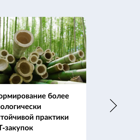
ормирование более
Достижени
кологически
возобновл
стойчивой практики
высокопро
Т-закупок
ых вычисл