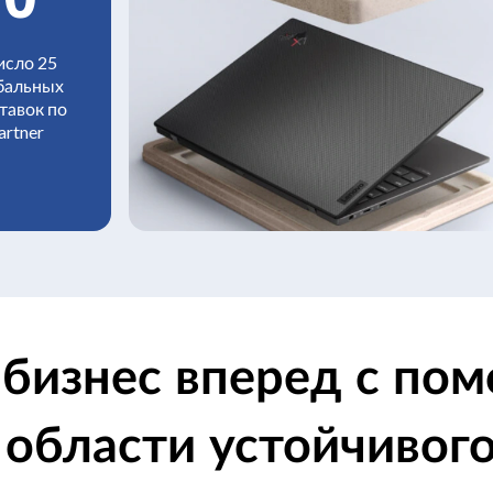
исло 25
бальных
тавок по
artner
 бизнес вперед с п
 области устойчивого