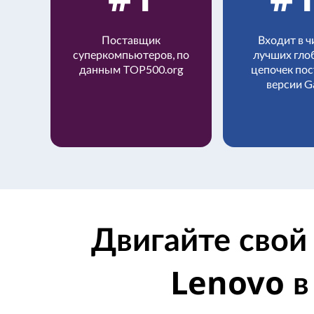
Поставщик
Входит в ч
суперкомпьютеров, по
лучших гло
данным TOP500.org
цепочек пос
версии G
Двигайте свой
Lenovo в