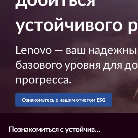
у
к
с
о
устойчивого 
н
т
т
е
о
н
т
Lenovo — ваш надежный
й
у
базового уровня для д
ч
прогресса.
и
в
Ознакомьтесь с нашим отчетом ESG
о
г
Познакомиться с устойчив
...
о