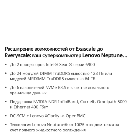
k
S
y
s
Lenovo ThinkSystem SC750 V4 Neptune®
Расширение возможностей от Exascale до
t
Everyscale: ваш суперкомпьютер Lenovo Neptune®
e
с процессором Intel® Xeon® 6 и Intel® Xeon® 6+.
До 2 процессоров Intel® Xeon® серии 6900
До 24 модулей DIMM TruDDR5 емкостью 128 ГБ или
m
модулей MRDIMM TruDDR5 емкостью 64 ГБ
S
До 6 накопителей NVMe E3.S в качестве локального
хранилища данных
C
Поддержка NVIDIA NDR InfiniBand, Cornelis Omnipath 5000
и Ethernet 400 Гбит
7
DC-SCM с Lenovo XClarity на OpenBMC
5
Технология Lenovo Neptune® со 100% отводом тепла за
счет прямого жидкостного охлаждения