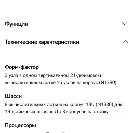
0
V
Функции
4
Технические характеристики
Наслаждайтесь производительностью
N
®
ThinkSystem SC750 V4 Neptune
на базе двух
e
®
®
®
®
процессоров Intel
Xeon
6 или Intel
Xeon
Форм-фактор
6+. Благодаря системе жидкостного
p
охлаждения Lenovo Neptune он работает на
2 узла в одном вертикальном 21-дюймовом
t
вычислительном лотке 16 узлов на корпус (N1380)
®
®
процессоре Intel
Xeon
серии 6900 с
мощностью 550 Вт, MRDIMM и до 128 ядер,
u
Шасси
умещая всю эту мощность в компактный форм-
8 вычислительных лотков на корпус 13U (N1380) для
®
фактор. Благодаря использованию Intel
n
19-дюймовых шкафов До 3 корпусов на стойку
®
Xeon
серии 6900P с MRDIMM он
e
обеспечивает непревзойденную пропускную
Процессоры
®
®
способность памяти. Новый Intel
Xeon