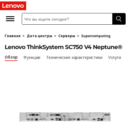
L
e
n
Главная
>
Дата центры
>
Серверы
>
Supercomputing
o
Lenovo ThinkSystem SC750 V4 Neptune®
v
Обзор
Функции
Технические характеристики
Услуги
o
T
h
i
n