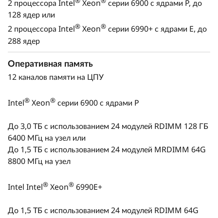
®
®
®
2 процессора Intel
Xeon
серии 6900 с ядрами P, до
6990E+ предлагает 288 ядер и поддержку
128 ядер или
DDR5 RDIMM со скоростью до 8000 MT/с. Вся
®
®
2 процессора Intel
Xeon
серии 6990+ с ядрами E, до
эта мощность и эффективность вписываются
288 ядер
менее чем в квадратный метр пространства
центра обработки данных, позволяя
Оперативная память
переосмыслить компактные суперкомпьютеры
12 каналов памяти на ЦПУ
общего назначения.
®
®
Intel
Xeon
серии 6900 с ядрами P
До 3,0 ТБ с использованием 24 модулей RDIMM 128 ГБ
6400 МГц на узел или
До 1,5 ТБ с использованием 24 модулей MRDIMM 64G
8800 МГц на узел
®
®
Intel Intel
Xeon
6990E+
До 1,5 ТБ с использованием 24 модулей RDIMM 64G