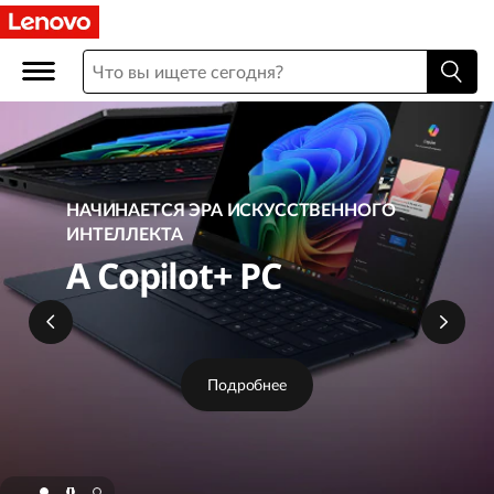
L
e
n
o
v
НАЧИНАЕТСЯ ЭРА ИСКУССТВЕННОГО
ИНТЕЛЛЕКТА
o
A Copilot+ PC
O
n
Подробнее
l
i