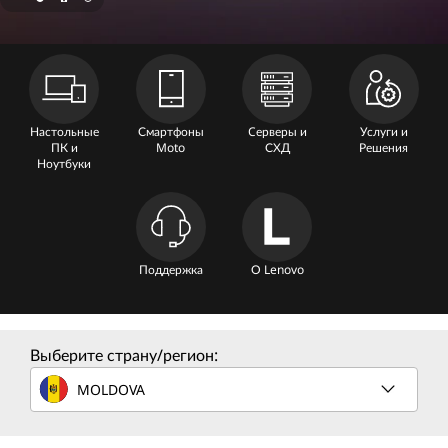
n
e
C
o
Настольные
Смартфоны
Cерверы и
Услуги и
ПК и
Moto
СХД
Решения
m
Ноутбуки
p
u
Поддержка
О Lenovo
t
e
Выберите страну/регион:
r
MOLDOVA
S