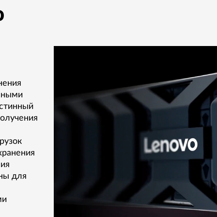
o
нения
нными
истинный
олучения
рузок
хранения
ния
ны для
ми