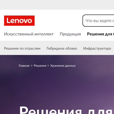
D
a
t
П
е
Искусственный интеллект
Продукция
Решения для 
a
р
е
S
Решения по отраслям
Гибридное облако
Инфраструктура
й
т
t
и
Главная
Решения
Хранение данных
к
o
о
с
r
н
о
a
в
н
g
Решения для
о
м