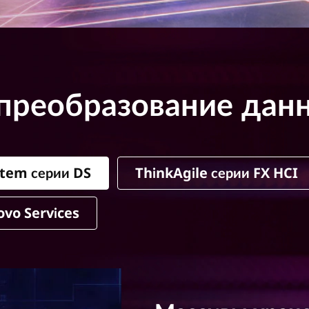
преобразование дан
stem серии DS
ThinkAgile серии FX HCI
ovo Services