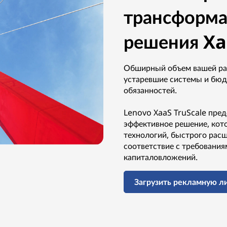
трансформ
решения Xa
Обширный объем вашей раб
устаревшие системы и бюд
обязанностей.
Lenovo XaaS TruScale пре
эффективное решение, кот
технологий, быстрого рас
соответствие с требования
капиталовложений.
Загрузить рекламную л