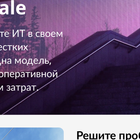
ale
те ИТ в своем
естких
дна модель,
 оперативной
 затрат.
Решите про