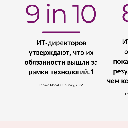
v
i
c
e
И
ИТ-директоров
о
утверждают, что их
пока
обязанности вышли за
резу
рамки технологий.1
чем к
Lenovo Global CIO Survey, 2022
L