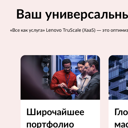
Ваш универсальны
«Все как услуга» Lenovo TruScale (XaaS) — это оптим
Широчайшее
Гл
портфолио
ма