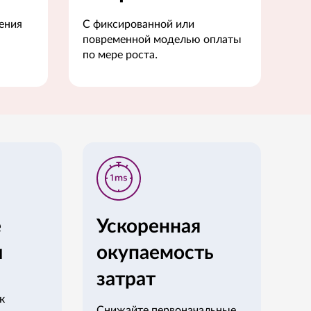
ения
С фиксированной или
повременной моделью оплаты
по мере роста.
е
Ускоренная
и
окупаемость
затрат
к
Снижайте первоначальные