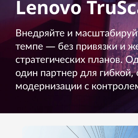
Lenovo TruSc
c
у
a
к
о
l
н
Внедряйте и масштабируй
т
e
е
темпе — без привязки и ж
н
:
т
стратегических планов. О
у
E
один партнер для гибкой,
v
модернизации с контролем
e
r
y
t