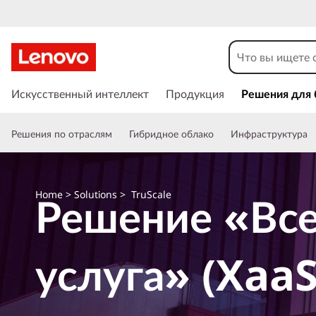
L
e
n
П
е
Искусственный интеллект
Продукция
Решения для 
o
р
е
v
Решения по отраслям
Гибридное облако
Инфраструктура
й
т
o
и
к
T
Решение «Все
Home
>
Solutions
> TruScale
о
с
r
н
о
u
услуга» (XaaS
в
н
S
о
м