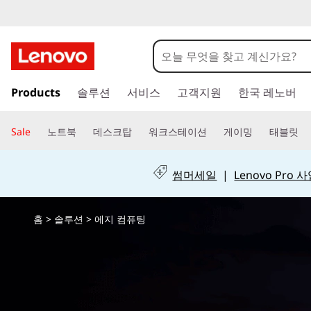
L
e
n
주
Products
솔루션
서비스
고객지원
한국 레노버
요
o
콘
텐
v
Sale
노트북
데스크탑
워크스테이션
게이밍
태블릿
츠
o
로
건
썸머세일
|
Lenovo Pro
T
너
뛰
h
홈
>
솔루션
> 에지 컴퓨팅
기
i
n