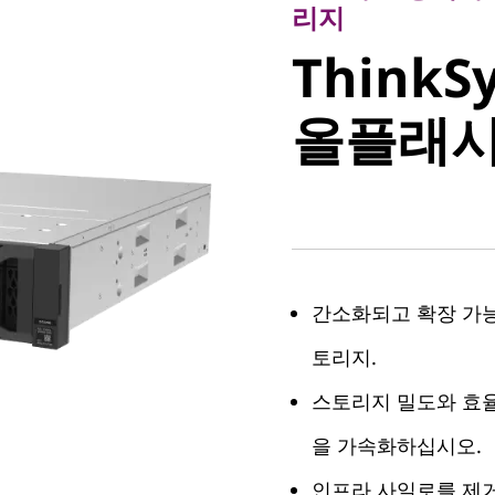
ThinkSy
리지
ThinkS
DS3200
올플래시
레이
간소화되고 확장 가
토리지.
스토리지 밀도와 효
을 가속화하십시오.
인프라 사일로를 제