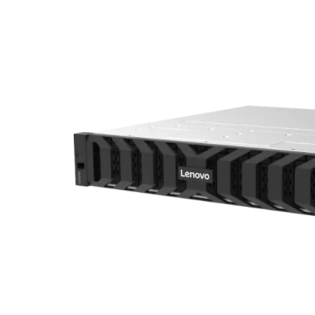
m
D
S
3
2
0
0
올
플
래
시