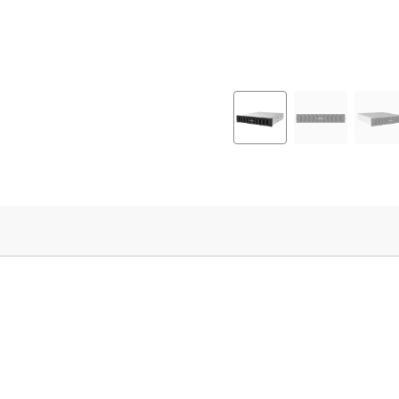
어
레
이