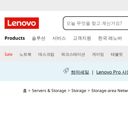
T
h
i
주
Products
솔루션
서비스
고객지원
한국 레노버
요
n
콘
텐
k
Sale
노트북
데스크탑
워크스테이션
게이밍
태블릿
츠
S
로
건
썸머세일
|
Lenovo Pro
y
너
뛰
s
기
홈
>
Servers & Storage
>
Storage
>
Storage-area Netw
t
e