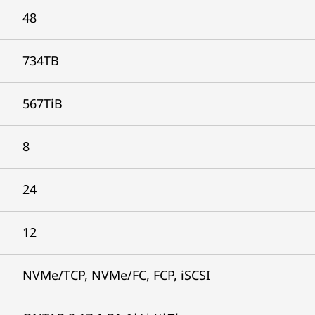
48
734TB
567TiB
8
24
12
NVMe/TCP, NVMe/FC, FCP, iSCSI