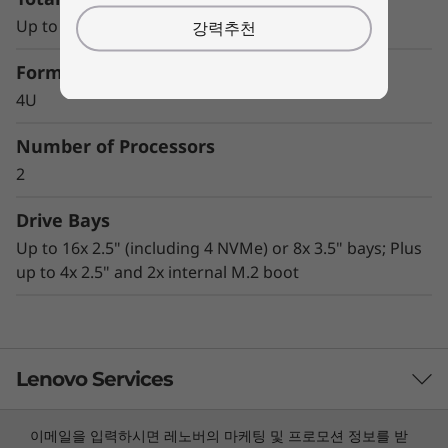
잠금 방식 베젤, 켄싱턴 잠금 슬롯, 섀시 침입 스
Up to 12x TruDDR4 RDIMM slots
강력추천
위치, TPM 1.2/2.0 등 고급 보안 기술
업무 환경에 방해를 주지 않는 소음 및 초소형 크
Form Factor
기라 책상 밑, 책상 옆 또는 데이터 센터 랙 마운
4U
트 사용에 적합
Number of Processors
2
Drive Bays
Up to 16x 2.5" (including 4 NVMe) or 8x 3.5" bays; Plus
up to 4x 2.5" and 2x internal M.2 boot
Lenovo Services
이메일을 입력하시면 레노버의 마케팅 및 프로모션 정보를 받
Enterprise 구현, ROBO 지원