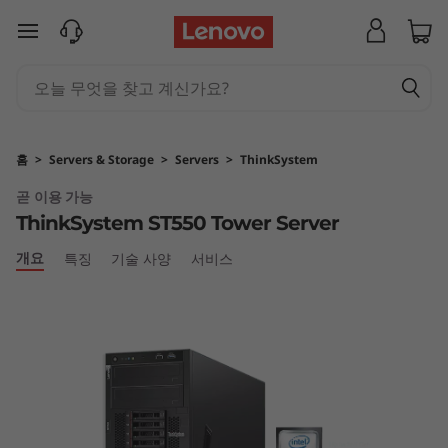
L
주요 콘텐츠로 건너뛰기
e
n
o
홈
>
Servers & Storage
>
Servers
>
ThinkSystem
v
곧 이용 가능
ThinkSystem ST550 Tower Server
o
개요
특징
기술 사양
서비스
T
h
i
n