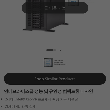
k
곧 이용 가능
S
y
s
t
ThinkSystem ST550 Tower Server
+2
e
m
S
Shop Similar Products
T
엔터프라이즈급 성능 및 유연성 컴팩트한 디자인
5
2세대 Intel® Xeon® 프로세서 확장 가능 제품군
5
차세대 4U 타워 설계