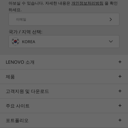
TruScale Services
아보실 수 있습니다. 자세한 내용은
개인정보처리방침
을 확인
Lenovo ThinkSystem ST550은 강력한 Intel®
하세요.
Leverage real-time monitoring, 24x7 incident response,
Xeon® 프로세서 확장형 제품군 CPU를 갖춘 확장
and problem resolution, all through a single point of
이메일
가능한 4U 타워 서버입니다. 데이터 센터에서 기대
contact. Quarterly health checks ensure ongoing
하는 성능과 안정성을 제공하면서도 물리적 보안
국가 / 지역 선택:
optimization and business innovation. Lenovo provides
과 조용한 작동 등, 사무실 환경에 맞게 최적화되었
remote active monitoring of hardware in the
습니다. 초소형 디자인이라 이전 세대 제품보다
KOREA
customer’s data center, enabling ongoing performance
37% 적은 공간을 차지하므로 책상 밑, 책상 옆 또는
and productivity.
랙 마운트에 적합합니다. ST550은 이메일/파일/인
쇄 및 웹 서비스, IT 인프라, 가상화, VDI 및 사설 클
LENOVO 소개
Learn more
라우드에 최적화되었습니다.
제품
AI Services
고객지원 및 다운로드
Get from an idea to a pre-production AI solution in just
weeks. Optimized for NVIDIA AI Enterprise and
주요 사이트
leveraging accelerators like NVIDIA NIMs, Lenovo AI
Fast Start for Enterprise accelerates use case
포트폴리오
development and platform readiness for AI