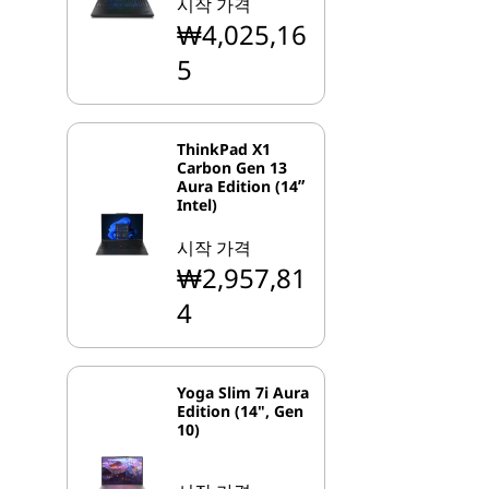
시작 가격
₩4,025,16
5
ThinkPad X1
Carbon Gen 13
Aura Edition (14ʺ
Intel)
시작 가격
₩2,957,81
4
Yoga Slim 7i Aura
Edition (14", Gen
10)