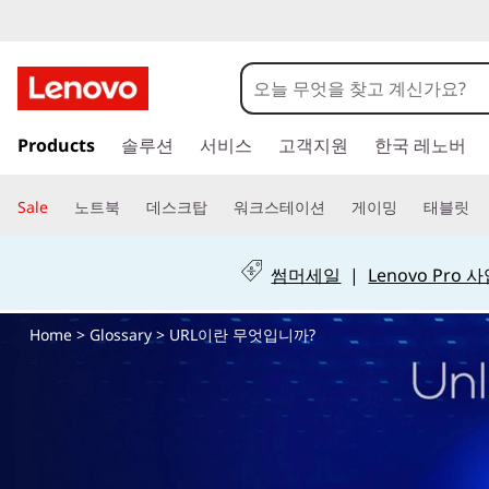
U
R
L
주
Products
솔루션
서비스
고객지원
한국 레노버
요
이
콘
텐
란
Sale
노트북
데스크탑
워크스테이션
게이밍
태블릿
츠
로
무
건
썸머세일
|
Lenovo Pro
너
엇
뛰
Home
>
Glossary
> URL이란 무엇입니까?
기
인
가
요